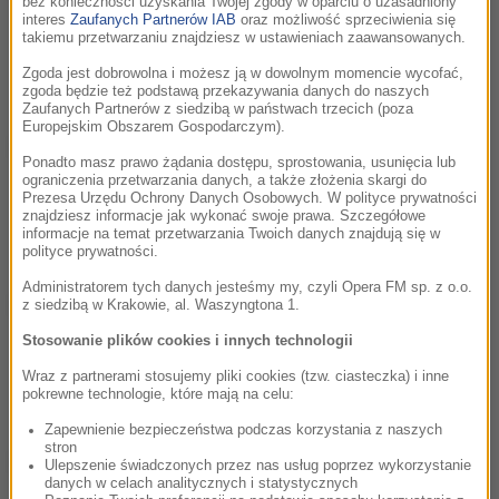
bez konieczności uzyskania Twojej zgody w oparciu o uzasadniony
Zadie Smith – Żywa i martwa Patricia Evangelista -
interes
Zaufanych Partnerów IAB
oraz możliwość sprzeciwienia się
takiemu przetwarzaniu znajdziesz w ustawieniach zaawansowanych.
Niektórych trzeba zabić. Rządy terroru na Filipinach Karina
Sainz Borgo – Trzeci kraj Olivia E. Butler – Dzikie nasienie
Zgoda jest dobrowolna i możesz ją w dowolnym momencie wycofać,
Komiks:...
zgoda będzie też podstawą przekazywania danych do naszych
Zaufanych Partnerów z siedzibą w państwach trzecich (poza
Europejskim Obszarem Gospodarczym).
13.04 Skarby z pierwszej dekady XXI wieku
08:52
Ponadto masz prawo żądania dostępu, sprostowania, usunięcia lub
Mirosław Nahacz – Osiem cztery Magdalena Tulli - Tryby
ograniczenia przetwarzania danych, a także złożenia skargi do
Witold Jabłoński - Uczeń czarnoksiężnika Marian Pankowski
Prezesa Urzędu Ochrony Danych Osobowych. W polityce prywatności
znajdziesz informacje jak wykonać swoje prawa. Szczegółowe
- Rudolf Komiks: Chaiko – Małpi król. Tom 1: Zamieszanie
informacje na temat przetwarzania Twoich danych znajdują się w
w...
polityce prywatności.
Administratorem tych danych jesteśmy my, czyli Opera FM sp. z o.o.
6.04 leniwe lektury na Lany Poniedziałek
09:32
z siedzibą w Krakowie, al. Waszyngtona 1.
Virginia Woolf – Do latarni morskiej Eduardo Mendoza –
Stosowanie plików cookies i innych technologii
Wyspa niesłychana Gerald Murnane - Równiny Dino Buzzati
– Pustynia Tatarów Lászlá Krasznahorkai – Szatańskie
Wraz z partnerami stosujemy pliki cookies (tzw. ciasteczka) i inne
pokrewne technologie, które mają na celu:
tango
Zapewnienie bezpieczeństwa podczas korzystania z naszych
stron
30.03 najlepsze westerny
08:09
Ulepszenie świadczonych przez nas usług poprzez wykorzystanie
danych w celach analitycznych i statystycznych
John Williams – Butcher’s Crossing Larry McMurthy -