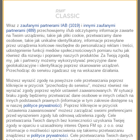
11.05 bajki, baśnie i gawędziarze
01:53
Ann Schmiesing – Bracia Grimm. Biografia Cornelia Funke –
Atramentowa krew Halldór Kiljan Laxness – Zuchwaliada
Wraz z
zaufanymi partnerami IAB (1019)
i
innymi zaufanymi
partnerami (489)
przechowujemy i/lub odczytujemy informacje zawarte
Paweł Kozioł – Azard Komiks: Hiroshi Hirata - Satsuma
na Twoim urządzeniu, takie jak pliki cookie, przetwarzamy dane
gishiden...
osobowe, takie jak unikalne identyfikatory, informacje przesyłane
przez urządzenia końcowe niezbędne do personalizacji reklam i treści,
udostępnienie funkcji mediów społecznościowych pomiaru ruchu jak
4.05 lektury eksperymentujące
08:18
również dla rozwoju i poprawny naszych produktów. Za Twoją zgodą
my, jak i partnerzy możemy wykorzystywać precyzyjne dane
António Lobo Antunes – Karawele Walżyna Mort – Muzyka
geolokalizacyjne i identyfikację poprzez skanowanie urządzeń.
dla martwych i zmartwychwstałych Wolf Haas – Luźny
Przechodząc do serwisu zgadzasz się na wskazane działania.
kontakt Cristina Morales – Lektura uproszczona Komiks:
Możesz wyrazić zgodę na powyższe cele przetwarzania poprzez
Jesse Lornegan - Drom
kliknięcie w przycisk "przechodzę do serwisu", możesz również nie
wyrażać zgody poprzez wybór ustawień zaawansowanych. W sytuacji
braku zgody będziemy przetwarzać dane osobowe w innych celach na
27.04 powieściowe grubasy
08:14
innych podstawach prawnych (informacje w tym zakresie dostępne są
w naszej
polityce prywatności
). Poprzez kliknięcie w przycisk
Mircea Cărtărescu – Solenoid Jan Krzysztoń - Obłęd Pierre
"ustawienia zaawansowane" możesz zarządzać swoimi preferencjami
Lemaitre – Mrok i światło Anastasija Lewkowa – Imiona
przed wyrażeniem zgody lub odmową udzielenia zgody. Cele
Krymu Komiks: V. Hachmang – Wędrowiec
przetwarzania Twoich danych bez konieczności uzyskania Twojej
zgody w oparciu o uzasadniony interes Opera FM sp. z o.o. oraz
informacje o możliwości sprzeciwienia się takiemu przetwarzaniu
znajdziesz w
polityce prywatności
. Cele przetwarzania Twoich danych
20.04 nowości kwietnia
08:15