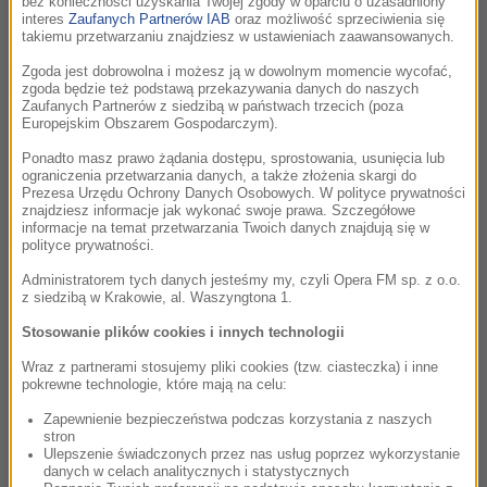
bez konieczności uzyskania Twojej zgody w oparciu o uzasadniony
Komiks:...
interes
Zaufanych Partnerów IAB
oraz możliwość sprzeciwienia się
takiemu przetwarzaniu znajdziesz w ustawieniach zaawansowanych.
Zgoda jest dobrowolna i możesz ją w dowolnym momencie wycofać,
13.04 Skarby z pierwszej dekady XXI wieku
08:52
zgoda będzie też podstawą przekazywania danych do naszych
Mirosław Nahacz – Osiem cztery Magdalena Tulli - Tryby
Zaufanych Partnerów z siedzibą w państwach trzecich (poza
Europejskim Obszarem Gospodarczym).
Witold Jabłoński - Uczeń czarnoksiężnika Marian Pankowski
- Rudolf Komiks: Chaiko – Małpi król. Tom 1: Zamieszanie
Ponadto masz prawo żądania dostępu, sprostowania, usunięcia lub
w...
ograniczenia przetwarzania danych, a także złożenia skargi do
Prezesa Urzędu Ochrony Danych Osobowych. W polityce prywatności
znajdziesz informacje jak wykonać swoje prawa. Szczegółowe
6.04 leniwe lektury na Lany Poniedziałek
informacje na temat przetwarzania Twoich danych znajdują się w
09:32
polityce prywatności.
Virginia Woolf – Do latarni morskiej Eduardo Mendoza –
Wyspa niesłychana Gerald Murnane - Równiny Dino Buzzati
Administratorem tych danych jesteśmy my, czyli Opera FM sp. z o.o.
z siedzibą w Krakowie, al. Waszyngtona 1.
– Pustynia Tatarów Lászlá Krasznahorkai – Szatańskie
tango
Stosowanie plików cookies i innych technologii
Wraz z partnerami stosujemy pliki cookies (tzw. ciasteczka) i inne
30.03 najlepsze westerny
08:09
pokrewne technologie, które mają na celu:
John Williams – Butcher’s Crossing Larry McMurthy -
Zapewnienie bezpieczeństwa podczas korzystania z naszych
Księżyc Komanczów Robin McLean – Pożałowania godne
stron
Ulepszenie świadczonych przez nas usług poprzez wykorzystanie
zwierzę Juan Rulfo – Pedro Paramo i inne prozy Komiks:
danych w celach analitycznych i statystycznych
Jean-Pierre Gibrat -...