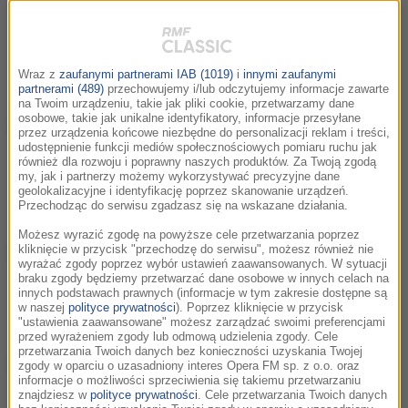
Ann Schmiesing – Bracia Grimm. Biografia Cornelia Funke –
Atramentowa krew Halldór Kiljan Laxness – Zuchwaliada
Paweł Kozioł – Azard Komiks: Hiroshi Hirata - Satsuma
gishiden...
Wraz z
zaufanymi partnerami IAB (1019)
i
innymi zaufanymi
partnerami (489)
przechowujemy i/lub odczytujemy informacje zawarte
na Twoim urządzeniu, takie jak pliki cookie, przetwarzamy dane
osobowe, takie jak unikalne identyfikatory, informacje przesyłane
4.05 lektury eksperymentujące
08:18
przez urządzenia końcowe niezbędne do personalizacji reklam i treści,
António Lobo Antunes – Karawele Walżyna Mort – Muzyka
udostępnienie funkcji mediów społecznościowych pomiaru ruchu jak
również dla rozwoju i poprawny naszych produktów. Za Twoją zgodą
dla martwych i zmartwychwstałych Wolf Haas – Luźny
my, jak i partnerzy możemy wykorzystywać precyzyjne dane
kontakt Cristina Morales – Lektura uproszczona Komiks:
geolokalizacyjne i identyfikację poprzez skanowanie urządzeń.
Jesse Lornegan - Drom
Przechodząc do serwisu zgadzasz się na wskazane działania.
Możesz wyrazić zgodę na powyższe cele przetwarzania poprzez
27.04 powieściowe grubasy
kliknięcie w przycisk "przechodzę do serwisu", możesz również nie
08:14
wyrażać zgody poprzez wybór ustawień zaawansowanych. W sytuacji
Mircea Cărtărescu – Solenoid Jan Krzysztoń - Obłęd Pierre
braku zgody będziemy przetwarzać dane osobowe w innych celach na
innych podstawach prawnych (informacje w tym zakresie dostępne są
Lemaitre – Mrok i światło Anastasija Lewkowa – Imiona
w naszej
polityce prywatności
). Poprzez kliknięcie w przycisk
Krymu Komiks: V. Hachmang – Wędrowiec
"ustawienia zaawansowane" możesz zarządzać swoimi preferencjami
przed wyrażeniem zgody lub odmową udzielenia zgody. Cele
przetwarzania Twoich danych bez konieczności uzyskania Twojej
20.04 nowości kwietnia
08:15
zgody w oparciu o uzasadniony interes Opera FM sp. z o.o. oraz
informacje o możliwości sprzeciwienia się takiemu przetwarzaniu
Zadie Smith – Żywa i martwa Patricia Evangelista -
znajdziesz w
polityce prywatności
. Cele przetwarzania Twoich danych
Niektórych trzeba zabić. Rządy terroru na Filipinach Karina