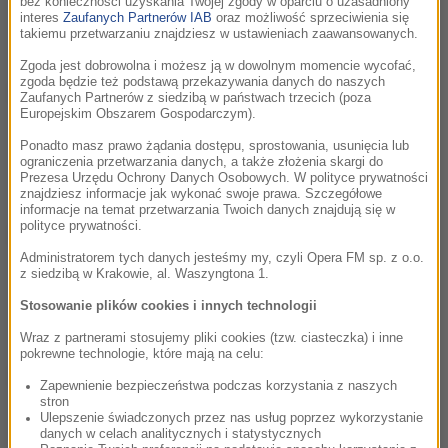
bez konieczności uzyskania Twojej zgody w oparciu o uzasadniony
Sainz Borgo – Trzeci kraj Olivia E. Butler – Dzikie nasienie
interes
Zaufanych Partnerów IAB
oraz możliwość sprzeciwienia się
takiemu przetwarzaniu znajdziesz w ustawieniach zaawansowanych.
Komiks:...
Zgoda jest dobrowolna i możesz ją w dowolnym momencie wycofać,
zgoda będzie też podstawą przekazywania danych do naszych
13.04 Skarby z pierwszej dekady XXI wieku
08:52
Zaufanych Partnerów z siedzibą w państwach trzecich (poza
Europejskim Obszarem Gospodarczym).
Mirosław Nahacz – Osiem cztery Magdalena Tulli - Tryby
Witold Jabłoński - Uczeń czarnoksiężnika Marian Pankowski
Ponadto masz prawo żądania dostępu, sprostowania, usunięcia lub
- Rudolf Komiks: Chaiko – Małpi król. Tom 1: Zamieszanie
ograniczenia przetwarzania danych, a także złożenia skargi do
w...
Prezesa Urzędu Ochrony Danych Osobowych. W polityce prywatności
znajdziesz informacje jak wykonać swoje prawa. Szczegółowe
informacje na temat przetwarzania Twoich danych znajdują się w
polityce prywatności.
6.04 leniwe lektury na Lany Poniedziałek
09:32
Virginia Woolf – Do latarni morskiej Eduardo Mendoza –
Administratorem tych danych jesteśmy my, czyli Opera FM sp. z o.o.
z siedzibą w Krakowie, al. Waszyngtona 1.
Wyspa niesłychana Gerald Murnane - Równiny Dino Buzzati
– Pustynia Tatarów Lászlá Krasznahorkai – Szatańskie
Stosowanie plików cookies i innych technologii
tango
Wraz z partnerami stosujemy pliki cookies (tzw. ciasteczka) i inne
pokrewne technologie, które mają na celu:
30.03 najlepsze westerny
08:09
Zapewnienie bezpieczeństwa podczas korzystania z naszych
John Williams – Butcher’s Crossing Larry McMurthy -
stron
Ulepszenie świadczonych przez nas usług poprzez wykorzystanie
Księżyc Komanczów Robin McLean – Pożałowania godne
danych w celach analitycznych i statystycznych
zwierzę Juan Rulfo – Pedro Paramo i inne prozy Komiks: