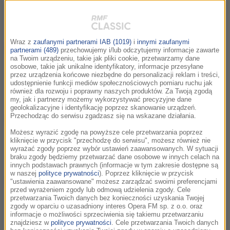
Paweł Kozioł – Azard Komiks: Hiroshi Hirata - Satsuma
gishiden...
Wraz z
zaufanymi partnerami IAB (1019)
i
innymi zaufanymi
4.05 lektury eksperymentujące
08:18
partnerami (489)
przechowujemy i/lub odczytujemy informacje zawarte
na Twoim urządzeniu, takie jak pliki cookie, przetwarzamy dane
António Lobo Antunes – Karawele Walżyna Mort – Muzyka
osobowe, takie jak unikalne identyfikatory, informacje przesyłane
dla martwych i zmartwychwstałych Wolf Haas – Luźny
przez urządzenia końcowe niezbędne do personalizacji reklam i treści,
kontakt Cristina Morales – Lektura uproszczona Komiks:
udostępnienie funkcji mediów społecznościowych pomiaru ruchu jak
Jesse Lornegan - Drom
również dla rozwoju i poprawny naszych produktów. Za Twoją zgodą
my, jak i partnerzy możemy wykorzystywać precyzyjne dane
geolokalizacyjne i identyfikację poprzez skanowanie urządzeń.
Przechodząc do serwisu zgadzasz się na wskazane działania.
27.04 powieściowe grubasy
08:14
Mircea Cărtărescu – Solenoid Jan Krzysztoń - Obłęd Pierre
Możesz wyrazić zgodę na powyższe cele przetwarzania poprzez
kliknięcie w przycisk "przechodzę do serwisu", możesz również nie
Lemaitre – Mrok i światło Anastasija Lewkowa – Imiona
wyrażać zgody poprzez wybór ustawień zaawansowanych. W sytuacji
Krymu Komiks: V. Hachmang – Wędrowiec
braku zgody będziemy przetwarzać dane osobowe w innych celach na
innych podstawach prawnych (informacje w tym zakresie dostępne są
w naszej
polityce prywatności
). Poprzez kliknięcie w przycisk
20.04 nowości kwietnia
08:15
"ustawienia zaawansowane" możesz zarządzać swoimi preferencjami
przed wyrażeniem zgody lub odmową udzielenia zgody. Cele
Zadie Smith – Żywa i martwa Patricia Evangelista -
przetwarzania Twoich danych bez konieczności uzyskania Twojej
Niektórych trzeba zabić. Rządy terroru na Filipinach Karina
zgody w oparciu o uzasadniony interes Opera FM sp. z o.o. oraz
informacje o możliwości sprzeciwienia się takiemu przetwarzaniu
Sainz Borgo – Trzeci kraj Olivia E. Butler – Dzikie nasienie
znajdziesz w
polityce prywatności
. Cele przetwarzania Twoich danych
Komiks:...