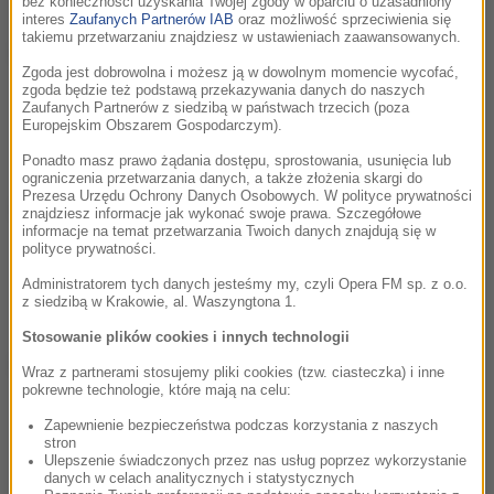
bez konieczności uzyskania Twojej zgody w oparciu o uzasadniony
interes
Zaufanych Partnerów IAB
oraz możliwość sprzeciwienia się
takiemu przetwarzaniu znajdziesz w ustawieniach zaawansowanych.
13.04 Skarby z pierwszej dekady XXI wieku
08:52
Zgoda jest dobrowolna i możesz ją w dowolnym momencie wycofać,
Mirosław Nahacz – Osiem cztery Magdalena Tulli - Tryby
zgoda będzie też podstawą przekazywania danych do naszych
Witold Jabłoński - Uczeń czarnoksiężnika Marian Pankowski
Zaufanych Partnerów z siedzibą w państwach trzecich (poza
- Rudolf Komiks: Chaiko – Małpi król. Tom 1: Zamieszanie
Europejskim Obszarem Gospodarczym).
w...
Ponadto masz prawo żądania dostępu, sprostowania, usunięcia lub
ograniczenia przetwarzania danych, a także złożenia skargi do
Prezesa Urzędu Ochrony Danych Osobowych. W polityce prywatności
6.04 leniwe lektury na Lany Poniedziałek
09:32
znajdziesz informacje jak wykonać swoje prawa. Szczegółowe
informacje na temat przetwarzania Twoich danych znajdują się w
Virginia Woolf – Do latarni morskiej Eduardo Mendoza –
polityce prywatności.
Wyspa niesłychana Gerald Murnane - Równiny Dino Buzzati
– Pustynia Tatarów Lászlá Krasznahorkai – Szatańskie
Administratorem tych danych jesteśmy my, czyli Opera FM sp. z o.o.
tango
z siedzibą w Krakowie, al. Waszyngtona 1.
Stosowanie plików cookies i innych technologii
30.03 najlepsze westerny
08:09
Wraz z partnerami stosujemy pliki cookies (tzw. ciasteczka) i inne
pokrewne technologie, które mają na celu:
John Williams – Butcher’s Crossing Larry McMurthy -
Księżyc Komanczów Robin McLean – Pożałowania godne
Zapewnienie bezpieczeństwa podczas korzystania z naszych
zwierzę Juan Rulfo – Pedro Paramo i inne prozy Komiks:
stron
Jean-Pierre Gibrat -...
Ulepszenie świadczonych przez nas usług poprzez wykorzystanie
danych w celach analitycznych i statystycznych