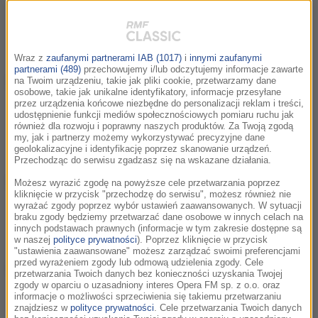
Ann Schmiesing – Bracia Grimm. Biografia Cornelia Funke –
Atramentowa krew Halldór Kiljan Laxness – Zuchwaliada
Paweł Kozioł – Azard Komiks: Hiroshi Hirata - Satsuma
gishiden...
Wraz z
zaufanymi partnerami IAB (1017)
i
innymi zaufanymi
partnerami (489)
przechowujemy i/lub odczytujemy informacje zawarte
4.05 lektury eksperymentujące
08:18
na Twoim urządzeniu, takie jak pliki cookie, przetwarzamy dane
osobowe, takie jak unikalne identyfikatory, informacje przesyłane
António Lobo Antunes – Karawele Walżyna Mort – Muzyka
przez urządzenia końcowe niezbędne do personalizacji reklam i treści,
dla martwych i zmartwychwstałych Wolf Haas – Luźny
udostępnienie funkcji mediów społecznościowych pomiaru ruchu jak
również dla rozwoju i poprawny naszych produktów. Za Twoją zgodą
kontakt Cristina Morales – Lektura uproszczona Komiks:
my, jak i partnerzy możemy wykorzystywać precyzyjne dane
Jesse Lornegan - Drom
geolokalizacyjne i identyfikację poprzez skanowanie urządzeń.
Przechodząc do serwisu zgadzasz się na wskazane działania.
27.04 powieściowe grubasy
08:14
Możesz wyrazić zgodę na powyższe cele przetwarzania poprzez
kliknięcie w przycisk "przechodzę do serwisu", możesz również nie
Mircea Cărtărescu – Solenoid Jan Krzysztoń - Obłęd Pierre
wyrażać zgody poprzez wybór ustawień zaawansowanych. W sytuacji
Lemaitre – Mrok i światło Anastasija Lewkowa – Imiona
braku zgody będziemy przetwarzać dane osobowe w innych celach na
Krymu Komiks: V. Hachmang – Wędrowiec
innych podstawach prawnych (informacje w tym zakresie dostępne są
w naszej
polityce prywatności
). Poprzez kliknięcie w przycisk
"ustawienia zaawansowane" możesz zarządzać swoimi preferencjami
przed wyrażeniem zgody lub odmową udzielenia zgody. Cele
20.04 nowości kwietnia
08:15
przetwarzania Twoich danych bez konieczności uzyskania Twojej
Zadie Smith – Żywa i martwa Patricia Evangelista -
zgody w oparciu o uzasadniony interes Opera FM sp. z o.o. oraz
informacje o możliwości sprzeciwienia się takiemu przetwarzaniu
Niektórych trzeba zabić. Rządy terroru na Filipinach Karina
znajdziesz w
polityce prywatności
. Cele przetwarzania Twoich danych
Sainz Borgo – Trzeci kraj Olivia E. Butler – Dzikie nasienie