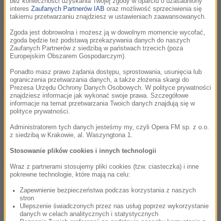
bez konieczności uzyskania Twojej zgody w oparciu o uzasadniony
interes
Zaufanych Partnerów IAB
oraz możliwość sprzeciwienia się
takiemu przetwarzaniu znajdziesz w ustawieniach zaawansowanych.
13.04 Skarby z pierwszej dekady XXI wieku
08:52
Zgoda jest dobrowolna i możesz ją w dowolnym momencie wycofać,
Mirosław Nahacz – Osiem cztery Magdalena Tulli - Tryby
zgoda będzie też podstawą przekazywania danych do naszych
Witold Jabłoński - Uczeń czarnoksiężnika Marian Pankowski
Zaufanych Partnerów z siedzibą w państwach trzecich (poza
- Rudolf Komiks: Chaiko – Małpi król. Tom 1: Zamieszanie
Europejskim Obszarem Gospodarczym).
w...
Ponadto masz prawo żądania dostępu, sprostowania, usunięcia lub
ograniczenia przetwarzania danych, a także złożenia skargi do
Prezesa Urzędu Ochrony Danych Osobowych. W polityce prywatności
6.04 leniwe lektury na Lany Poniedziałek
09:32
znajdziesz informacje jak wykonać swoje prawa. Szczegółowe
informacje na temat przetwarzania Twoich danych znajdują się w
Virginia Woolf – Do latarni morskiej Eduardo Mendoza –
polityce prywatności.
Wyspa niesłychana Gerald Murnane - Równiny Dino Buzzati
– Pustynia Tatarów Lászlá Krasznahorkai – Szatańskie
Administratorem tych danych jesteśmy my, czyli Opera FM sp. z o.o.
tango
z siedzibą w Krakowie, al. Waszyngtona 1.
Stosowanie plików cookies i innych technologii
30.03 najlepsze westerny
08:09
Wraz z partnerami stosujemy pliki cookies (tzw. ciasteczka) i inne
John Williams – Butcher’s Crossing Larry McMurthy -
pokrewne technologie, które mają na celu:
Księżyc Komanczów Robin McLean – Pożałowania godne
Zapewnienie bezpieczeństwa podczas korzystania z naszych
zwierzę Juan Rulfo – Pedro Paramo i inne prozy Komiks:
stron
Jean-Pierre Gibrat -...
Ulepszenie świadczonych przez nas usług poprzez wykorzystanie
danych w celach analitycznych i statystycznych