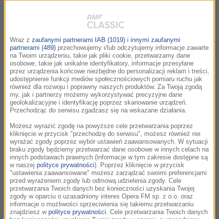
Ann Schmiesing – Bracia Grimm. Biografia Cornelia Funke –
Atramentowa krew Halldór Kiljan Laxness – Zuchwaliada
Paweł Kozioł – Azard Komiks: Hiroshi Hirata - Satsuma
gishiden...
Wraz z
zaufanymi partnerami IAB (1019)
i
innymi zaufanymi
partnerami (489)
przechowujemy i/lub odczytujemy informacje zawarte
na Twoim urządzeniu, takie jak pliki cookie, przetwarzamy dane
osobowe, takie jak unikalne identyfikatory, informacje przesyłane
4.05 lektury eksperymentujące
08:18
przez urządzenia końcowe niezbędne do personalizacji reklam i treści,
António Lobo Antunes – Karawele Walżyna Mort – Muzyka
udostępnienie funkcji mediów społecznościowych pomiaru ruchu jak
również dla rozwoju i poprawny naszych produktów. Za Twoją zgodą
dla martwych i zmartwychwstałych Wolf Haas – Luźny
my, jak i partnerzy możemy wykorzystywać precyzyjne dane
kontakt Cristina Morales – Lektura uproszczona Komiks:
geolokalizacyjne i identyfikację poprzez skanowanie urządzeń.
Jesse Lornegan - Drom
Przechodząc do serwisu zgadzasz się na wskazane działania.
Możesz wyrazić zgodę na powyższe cele przetwarzania poprzez
kliknięcie w przycisk "przechodzę do serwisu", możesz również nie
27.04 powieściowe grubasy
08:14
wyrażać zgody poprzez wybór ustawień zaawansowanych. W sytuacji
Mircea Cărtărescu – Solenoid Jan Krzysztoń - Obłęd Pierre
braku zgody będziemy przetwarzać dane osobowe w innych celach na
innych podstawach prawnych (informacje w tym zakresie dostępne są
Lemaitre – Mrok i światło Anastasija Lewkowa – Imiona
w naszej
polityce prywatności
). Poprzez kliknięcie w przycisk
Krymu Komiks: V. Hachmang – Wędrowiec
"ustawienia zaawansowane" możesz zarządzać swoimi preferencjami
przed wyrażeniem zgody lub odmową udzielenia zgody. Cele
przetwarzania Twoich danych bez konieczności uzyskania Twojej
20.04 nowości kwietnia
08:15
zgody w oparciu o uzasadniony interes Opera FM sp. z o.o. oraz
informacje o możliwości sprzeciwienia się takiemu przetwarzaniu
Zadie Smith – Żywa i martwa Patricia Evangelista -
znajdziesz w
polityce prywatności
. Cele przetwarzania Twoich danych