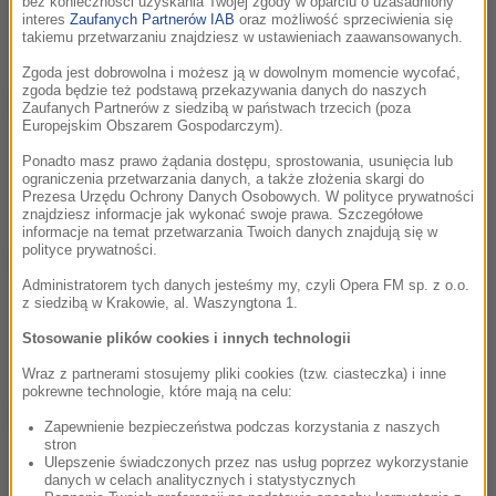
Niektórych trzeba zabić. Rządy terroru na Filipinach Karina
bez konieczności uzyskania Twojej zgody w oparciu o uzasadniony
Sainz Borgo – Trzeci kraj Olivia E. Butler – Dzikie nasienie
interes
Zaufanych Partnerów IAB
oraz możliwość sprzeciwienia się
takiemu przetwarzaniu znajdziesz w ustawieniach zaawansowanych.
Komiks:...
Zgoda jest dobrowolna i możesz ją w dowolnym momencie wycofać,
zgoda będzie też podstawą przekazywania danych do naszych
13.04 Skarby z pierwszej dekady XXI wieku
08:52
Zaufanych Partnerów z siedzibą w państwach trzecich (poza
Europejskim Obszarem Gospodarczym).
Mirosław Nahacz – Osiem cztery Magdalena Tulli - Tryby
Witold Jabłoński - Uczeń czarnoksiężnika Marian Pankowski
Ponadto masz prawo żądania dostępu, sprostowania, usunięcia lub
- Rudolf Komiks: Chaiko – Małpi król. Tom 1: Zamieszanie
ograniczenia przetwarzania danych, a także złożenia skargi do
w...
Prezesa Urzędu Ochrony Danych Osobowych. W polityce prywatności
znajdziesz informacje jak wykonać swoje prawa. Szczegółowe
informacje na temat przetwarzania Twoich danych znajdują się w
polityce prywatności.
6.04 leniwe lektury na Lany Poniedziałek
09:32
Administratorem tych danych jesteśmy my, czyli Opera FM sp. z o.o.
Virginia Woolf – Do latarni morskiej Eduardo Mendoza –
z siedzibą w Krakowie, al. Waszyngtona 1.
Wyspa niesłychana Gerald Murnane - Równiny Dino Buzzati
– Pustynia Tatarów Lászlá Krasznahorkai – Szatańskie
Stosowanie plików cookies i innych technologii
tango
Wraz z partnerami stosujemy pliki cookies (tzw. ciasteczka) i inne
pokrewne technologie, które mają na celu:
30.03 najlepsze westerny
08:09
Zapewnienie bezpieczeństwa podczas korzystania z naszych
John Williams – Butcher’s Crossing Larry McMurthy -
stron
Ulepszenie świadczonych przez nas usług poprzez wykorzystanie
Księżyc Komanczów Robin McLean – Pożałowania godne
danych w celach analitycznych i statystycznych
zwierzę Juan Rulfo – Pedro Paramo i inne prozy Komiks: