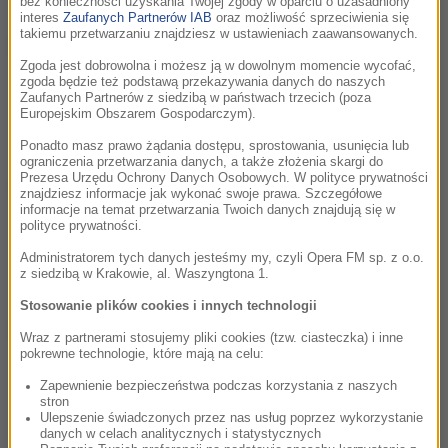
bez konieczności uzyskania Twojej zgody w oparciu o uzasadniony
interes
Zaufanych Partnerów IAB
oraz możliwość sprzeciwienia się
takiemu przetwarzaniu znajdziesz w ustawieniach zaawansowanych.
13.04 Skarby z pierwszej dekady XXI wieku
08:52
Zgoda jest dobrowolna i możesz ją w dowolnym momencie wycofać,
Mirosław Nahacz – Osiem cztery Magdalena Tulli - Tryby
zgoda będzie też podstawą przekazywania danych do naszych
Witold Jabłoński - Uczeń czarnoksiężnika Marian Pankowski
Zaufanych Partnerów z siedzibą w państwach trzecich (poza
- Rudolf Komiks: Chaiko – Małpi król. Tom 1: Zamieszanie
Europejskim Obszarem Gospodarczym).
w...
Ponadto masz prawo żądania dostępu, sprostowania, usunięcia lub
ograniczenia przetwarzania danych, a także złożenia skargi do
Prezesa Urzędu Ochrony Danych Osobowych. W polityce prywatności
6.04 leniwe lektury na Lany Poniedziałek
09:32
znajdziesz informacje jak wykonać swoje prawa. Szczegółowe
informacje na temat przetwarzania Twoich danych znajdują się w
Virginia Woolf – Do latarni morskiej Eduardo Mendoza –
polityce prywatności.
Wyspa niesłychana Gerald Murnane - Równiny Dino Buzzati
– Pustynia Tatarów Lászlá Krasznahorkai – Szatańskie
Administratorem tych danych jesteśmy my, czyli Opera FM sp. z o.o.
tango
z siedzibą w Krakowie, al. Waszyngtona 1.
Stosowanie plików cookies i innych technologii
30.03 najlepsze westerny
08:09
Wraz z partnerami stosujemy pliki cookies (tzw. ciasteczka) i inne
John Williams – Butcher’s Crossing Larry McMurthy -
pokrewne technologie, które mają na celu:
Księżyc Komanczów Robin McLean – Pożałowania godne
Zapewnienie bezpieczeństwa podczas korzystania z naszych
zwierzę Juan Rulfo – Pedro Paramo i inne prozy Komiks:
stron
Jean-Pierre Gibrat -...
Ulepszenie świadczonych przez nas usług poprzez wykorzystanie
danych w celach analitycznych i statystycznych