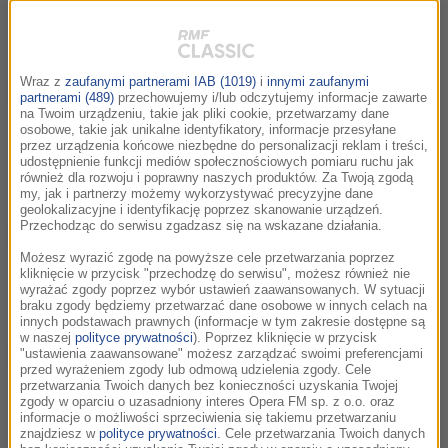
Paweł Kozioł – Azard Komiks: Hiroshi Hirata - Satsuma
gishiden...
Wraz z
zaufanymi partnerami IAB (1019)
i
innymi zaufanymi
4.05 lektury eksperymentujące
08:18
partnerami (489)
przechowujemy i/lub odczytujemy informacje zawarte
na Twoim urządzeniu, takie jak pliki cookie, przetwarzamy dane
António Lobo Antunes – Karawele Walżyna Mort – Muzyka
osobowe, takie jak unikalne identyfikatory, informacje przesyłane
dla martwych i zmartwychwstałych Wolf Haas – Luźny
przez urządzenia końcowe niezbędne do personalizacji reklam i treści,
kontakt Cristina Morales – Lektura uproszczona Komiks:
udostępnienie funkcji mediów społecznościowych pomiaru ruchu jak
Jesse Lornegan - Drom
również dla rozwoju i poprawny naszych produktów. Za Twoją zgodą
my, jak i partnerzy możemy wykorzystywać precyzyjne dane
geolokalizacyjne i identyfikację poprzez skanowanie urządzeń.
Przechodząc do serwisu zgadzasz się na wskazane działania.
27.04 powieściowe grubasy
08:14
Mircea Cărtărescu – Solenoid Jan Krzysztoń - Obłęd Pierre
Możesz wyrazić zgodę na powyższe cele przetwarzania poprzez
kliknięcie w przycisk "przechodzę do serwisu", możesz również nie
Lemaitre – Mrok i światło Anastasija Lewkowa – Imiona
wyrażać zgody poprzez wybór ustawień zaawansowanych. W sytuacji
Krymu Komiks: V. Hachmang – Wędrowiec
braku zgody będziemy przetwarzać dane osobowe w innych celach na
innych podstawach prawnych (informacje w tym zakresie dostępne są
w naszej
polityce prywatności
). Poprzez kliknięcie w przycisk
20.04 nowości kwietnia
08:15
"ustawienia zaawansowane" możesz zarządzać swoimi preferencjami
przed wyrażeniem zgody lub odmową udzielenia zgody. Cele
Zadie Smith – Żywa i martwa Patricia Evangelista -
przetwarzania Twoich danych bez konieczności uzyskania Twojej
Niektórych trzeba zabić. Rządy terroru na Filipinach Karina
zgody w oparciu o uzasadniony interes Opera FM sp. z o.o. oraz
informacje o możliwości sprzeciwienia się takiemu przetwarzaniu
Sainz Borgo – Trzeci kraj Olivia E. Butler – Dzikie nasienie
znajdziesz w
polityce prywatności
. Cele przetwarzania Twoich danych
Komiks:...