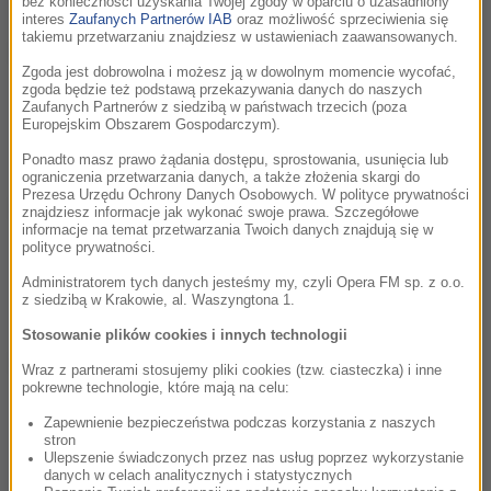
bez konieczności uzyskania Twojej zgody w oparciu o uzasadniony
interes
Zaufanych Partnerów IAB
oraz możliwość sprzeciwienia się
takiemu przetwarzaniu znajdziesz w ustawieniach zaawansowanych.
13.04 Skarby z pierwszej dekady XXI wieku
08:52
Zgoda jest dobrowolna i możesz ją w dowolnym momencie wycofać,
Mirosław Nahacz – Osiem cztery Magdalena Tulli - Tryby
zgoda będzie też podstawą przekazywania danych do naszych
Witold Jabłoński - Uczeń czarnoksiężnika Marian Pankowski
Zaufanych Partnerów z siedzibą w państwach trzecich (poza
- Rudolf Komiks: Chaiko – Małpi król. Tom 1: Zamieszanie
Europejskim Obszarem Gospodarczym).
w...
Ponadto masz prawo żądania dostępu, sprostowania, usunięcia lub
ograniczenia przetwarzania danych, a także złożenia skargi do
Prezesa Urzędu Ochrony Danych Osobowych. W polityce prywatności
6.04 leniwe lektury na Lany Poniedziałek
09:32
znajdziesz informacje jak wykonać swoje prawa. Szczegółowe
informacje na temat przetwarzania Twoich danych znajdują się w
Virginia Woolf – Do latarni morskiej Eduardo Mendoza –
polityce prywatności.
Wyspa niesłychana Gerald Murnane - Równiny Dino Buzzati
– Pustynia Tatarów Lászlá Krasznahorkai – Szatańskie
Administratorem tych danych jesteśmy my, czyli Opera FM sp. z o.o.
tango
z siedzibą w Krakowie, al. Waszyngtona 1.
Stosowanie plików cookies i innych technologii
30.03 najlepsze westerny
08:09
Wraz z partnerami stosujemy pliki cookies (tzw. ciasteczka) i inne
pokrewne technologie, które mają na celu:
John Williams – Butcher’s Crossing Larry McMurthy -
Księżyc Komanczów Robin McLean – Pożałowania godne
Zapewnienie bezpieczeństwa podczas korzystania z naszych
zwierzę Juan Rulfo – Pedro Paramo i inne prozy Komiks:
stron
Jean-Pierre Gibrat -...
Ulepszenie świadczonych przez nas usług poprzez wykorzystanie
danych w celach analitycznych i statystycznych