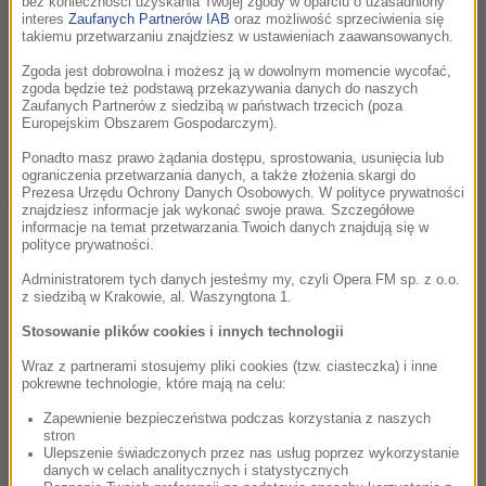
bez konieczności uzyskania Twojej zgody w oparciu o uzasadniony
interes
Zaufanych Partnerów IAB
oraz możliwość sprzeciwienia się
takiemu przetwarzaniu znajdziesz w ustawieniach zaawansowanych.
13.04 Skarby z pierwszej dekady XXI wieku
08:52
Zgoda jest dobrowolna i możesz ją w dowolnym momencie wycofać,
Mirosław Nahacz – Osiem cztery Magdalena Tulli - Tryby
zgoda będzie też podstawą przekazywania danych do naszych
Witold Jabłoński - Uczeń czarnoksiężnika Marian Pankowski
Zaufanych Partnerów z siedzibą w państwach trzecich (poza
- Rudolf Komiks: Chaiko – Małpi król. Tom 1: Zamieszanie
Europejskim Obszarem Gospodarczym).
w...
Ponadto masz prawo żądania dostępu, sprostowania, usunięcia lub
ograniczenia przetwarzania danych, a także złożenia skargi do
Prezesa Urzędu Ochrony Danych Osobowych. W polityce prywatności
6.04 leniwe lektury na Lany Poniedziałek
09:32
znajdziesz informacje jak wykonać swoje prawa. Szczegółowe
informacje na temat przetwarzania Twoich danych znajdują się w
Virginia Woolf – Do latarni morskiej Eduardo Mendoza –
polityce prywatności.
Wyspa niesłychana Gerald Murnane - Równiny Dino Buzzati
– Pustynia Tatarów Lászlá Krasznahorkai – Szatańskie
Administratorem tych danych jesteśmy my, czyli Opera FM sp. z o.o.
tango
z siedzibą w Krakowie, al. Waszyngtona 1.
Stosowanie plików cookies i innych technologii
30.03 najlepsze westerny
08:09
Wraz z partnerami stosujemy pliki cookies (tzw. ciasteczka) i inne
pokrewne technologie, które mają na celu:
John Williams – Butcher’s Crossing Larry McMurthy -
Księżyc Komanczów Robin McLean – Pożałowania godne
Zapewnienie bezpieczeństwa podczas korzystania z naszych
zwierzę Juan Rulfo – Pedro Paramo i inne prozy Komiks:
stron
Jean-Pierre Gibrat -...
Ulepszenie świadczonych przez nas usług poprzez wykorzystanie
danych w celach analitycznych i statystycznych