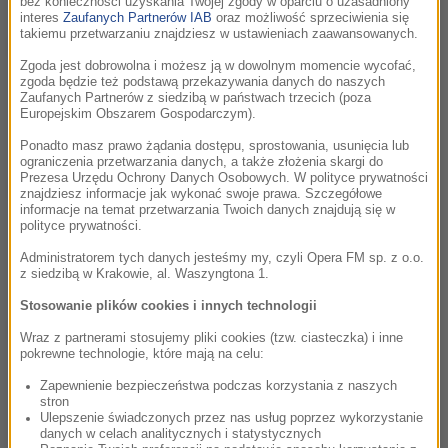
bez konieczności uzyskania Twojej zgody w oparciu o uzasadniony
interes
Zaufanych Partnerów IAB
oraz możliwość sprzeciwienia się
takiemu przetwarzaniu znajdziesz w ustawieniach zaawansowanych.
13.04 Skarby z pierwszej dekady XXI wieku
08:52
Zgoda jest dobrowolna i możesz ją w dowolnym momencie wycofać,
Mirosław Nahacz – Osiem cztery Magdalena Tulli - Tryby
zgoda będzie też podstawą przekazywania danych do naszych
Witold Jabłoński - Uczeń czarnoksiężnika Marian Pankowski
Zaufanych Partnerów z siedzibą w państwach trzecich (poza
- Rudolf Komiks: Chaiko – Małpi król. Tom 1: Zamieszanie
Europejskim Obszarem Gospodarczym).
w...
Ponadto masz prawo żądania dostępu, sprostowania, usunięcia lub
ograniczenia przetwarzania danych, a także złożenia skargi do
Prezesa Urzędu Ochrony Danych Osobowych. W polityce prywatności
6.04 leniwe lektury na Lany Poniedziałek
09:32
znajdziesz informacje jak wykonać swoje prawa. Szczegółowe
informacje na temat przetwarzania Twoich danych znajdują się w
Virginia Woolf – Do latarni morskiej Eduardo Mendoza –
polityce prywatności.
Wyspa niesłychana Gerald Murnane - Równiny Dino Buzzati
– Pustynia Tatarów Lászlá Krasznahorkai – Szatańskie
Administratorem tych danych jesteśmy my, czyli Opera FM sp. z o.o.
tango
z siedzibą w Krakowie, al. Waszyngtona 1.
Stosowanie plików cookies i innych technologii
30.03 najlepsze westerny
08:09
Wraz z partnerami stosujemy pliki cookies (tzw. ciasteczka) i inne
John Williams – Butcher’s Crossing Larry McMurthy -
pokrewne technologie, które mają na celu:
Księżyc Komanczów Robin McLean – Pożałowania godne
Zapewnienie bezpieczeństwa podczas korzystania z naszych
zwierzę Juan Rulfo – Pedro Paramo i inne prozy Komiks:
stron
Jean-Pierre Gibrat -...
Ulepszenie świadczonych przez nas usług poprzez wykorzystanie
danych w celach analitycznych i statystycznych