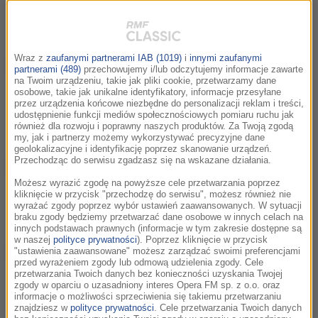
Paweł Kozioł – Azard Komiks: Hiroshi Hirata - Satsuma
gishiden...
Wraz z
zaufanymi partnerami IAB (1019)
i
innymi zaufanymi
4.05 lektury eksperymentujące
08:18
partnerami (489)
przechowujemy i/lub odczytujemy informacje zawarte
na Twoim urządzeniu, takie jak pliki cookie, przetwarzamy dane
António Lobo Antunes – Karawele Walżyna Mort – Muzyka
osobowe, takie jak unikalne identyfikatory, informacje przesyłane
dla martwych i zmartwychwstałych Wolf Haas – Luźny
przez urządzenia końcowe niezbędne do personalizacji reklam i treści,
kontakt Cristina Morales – Lektura uproszczona Komiks:
udostępnienie funkcji mediów społecznościowych pomiaru ruchu jak
Jesse Lornegan - Drom
również dla rozwoju i poprawny naszych produktów. Za Twoją zgodą
my, jak i partnerzy możemy wykorzystywać precyzyjne dane
geolokalizacyjne i identyfikację poprzez skanowanie urządzeń.
Przechodząc do serwisu zgadzasz się na wskazane działania.
27.04 powieściowe grubasy
08:14
Mircea Cărtărescu – Solenoid Jan Krzysztoń - Obłęd Pierre
Możesz wyrazić zgodę na powyższe cele przetwarzania poprzez
kliknięcie w przycisk "przechodzę do serwisu", możesz również nie
Lemaitre – Mrok i światło Anastasija Lewkowa – Imiona
wyrażać zgody poprzez wybór ustawień zaawansowanych. W sytuacji
Krymu Komiks: V. Hachmang – Wędrowiec
braku zgody będziemy przetwarzać dane osobowe w innych celach na
innych podstawach prawnych (informacje w tym zakresie dostępne są
w naszej
polityce prywatności
). Poprzez kliknięcie w przycisk
20.04 nowości kwietnia
08:15
"ustawienia zaawansowane" możesz zarządzać swoimi preferencjami
przed wyrażeniem zgody lub odmową udzielenia zgody. Cele
Zadie Smith – Żywa i martwa Patricia Evangelista -
przetwarzania Twoich danych bez konieczności uzyskania Twojej
Niektórych trzeba zabić. Rządy terroru na Filipinach Karina
zgody w oparciu o uzasadniony interes Opera FM sp. z o.o. oraz
Sainz Borgo – Trzeci kraj Olivia E. Butler – Dzikie nasienie
informacje o możliwości sprzeciwienia się takiemu przetwarzaniu
znajdziesz w
polityce prywatności
. Cele przetwarzania Twoich danych
Komiks:...