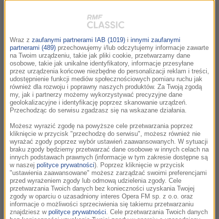
Paweł Kozioł – Azard Komiks: Hiroshi Hirata - Satsuma
gishiden...
Wraz z
zaufanymi partnerami IAB (1019)
i
innymi zaufanymi
4.05 lektury eksperymentujące
08:18
partnerami (489)
przechowujemy i/lub odczytujemy informacje zawarte
na Twoim urządzeniu, takie jak pliki cookie, przetwarzamy dane
António Lobo Antunes – Karawele Walżyna Mort – Muzyka
osobowe, takie jak unikalne identyfikatory, informacje przesyłane
dla martwych i zmartwychwstałych Wolf Haas – Luźny
przez urządzenia końcowe niezbędne do personalizacji reklam i treści,
kontakt Cristina Morales – Lektura uproszczona Komiks:
udostępnienie funkcji mediów społecznościowych pomiaru ruchu jak
Jesse Lornegan - Drom
również dla rozwoju i poprawny naszych produktów. Za Twoją zgodą
my, jak i partnerzy możemy wykorzystywać precyzyjne dane
geolokalizacyjne i identyfikację poprzez skanowanie urządzeń.
Przechodząc do serwisu zgadzasz się na wskazane działania.
27.04 powieściowe grubasy
08:14
Mircea Cărtărescu – Solenoid Jan Krzysztoń - Obłęd Pierre
Możesz wyrazić zgodę na powyższe cele przetwarzania poprzez
kliknięcie w przycisk "przechodzę do serwisu", możesz również nie
Lemaitre – Mrok i światło Anastasija Lewkowa – Imiona
wyrażać zgody poprzez wybór ustawień zaawansowanych. W sytuacji
Krymu Komiks: V. Hachmang – Wędrowiec
braku zgody będziemy przetwarzać dane osobowe w innych celach na
innych podstawach prawnych (informacje w tym zakresie dostępne są
w naszej
polityce prywatności
). Poprzez kliknięcie w przycisk
20.04 nowości kwietnia
08:15
"ustawienia zaawansowane" możesz zarządzać swoimi preferencjami
przed wyrażeniem zgody lub odmową udzielenia zgody. Cele
Zadie Smith – Żywa i martwa Patricia Evangelista -
przetwarzania Twoich danych bez konieczności uzyskania Twojej
Niektórych trzeba zabić. Rządy terroru na Filipinach Karina
zgody w oparciu o uzasadniony interes Opera FM sp. z o.o. oraz
informacje o możliwości sprzeciwienia się takiemu przetwarzaniu
Sainz Borgo – Trzeci kraj Olivia E. Butler – Dzikie nasienie
znajdziesz w
polityce prywatności
. Cele przetwarzania Twoich danych
Komiks:...