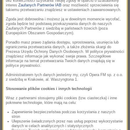
bez konieczności uzyskania Twojej zgody w oparciu o uzasadniony
interes
Zaufanych Partnerów IAB
oraz możliwość sprzeciwienia się
takiemu przetwarzaniu znajdziesz w ustawieniach zaawansowanych.
13.04 Skarby z pierwszej dekady XXI wieku
08:52
Zgoda jest dobrowolna i możesz ją w dowolnym momencie wycofać,
Mirosław Nahacz – Osiem cztery Magdalena Tulli - Tryby
zgoda będzie też podstawą przekazywania danych do naszych
Witold Jabłoński - Uczeń czarnoksiężnika Marian Pankowski
Zaufanych Partnerów z siedzibą w państwach trzecich (poza
- Rudolf Komiks: Chaiko – Małpi król. Tom 1: Zamieszanie
Europejskim Obszarem Gospodarczym).
w...
Ponadto masz prawo żądania dostępu, sprostowania, usunięcia lub
ograniczenia przetwarzania danych, a także złożenia skargi do
Prezesa Urzędu Ochrony Danych Osobowych. W polityce prywatności
6.04 leniwe lektury na Lany Poniedziałek
09:32
znajdziesz informacje jak wykonać swoje prawa. Szczegółowe
informacje na temat przetwarzania Twoich danych znajdują się w
Virginia Woolf – Do latarni morskiej Eduardo Mendoza –
polityce prywatności.
Wyspa niesłychana Gerald Murnane - Równiny Dino Buzzati
– Pustynia Tatarów Lászlá Krasznahorkai – Szatańskie
Administratorem tych danych jesteśmy my, czyli Opera FM sp. z o.o.
tango
z siedzibą w Krakowie, al. Waszyngtona 1.
Stosowanie plików cookies i innych technologii
30.03 najlepsze westerny
08:09
Wraz z partnerami stosujemy pliki cookies (tzw. ciasteczka) i inne
pokrewne technologie, które mają na celu:
John Williams – Butcher’s Crossing Larry McMurthy -
Księżyc Komanczów Robin McLean – Pożałowania godne
Zapewnienie bezpieczeństwa podczas korzystania z naszych
zwierzę Juan Rulfo – Pedro Paramo i inne prozy Komiks:
stron
Jean-Pierre Gibrat -...
Ulepszenie świadczonych przez nas usług poprzez wykorzystanie
danych w celach analitycznych i statystycznych