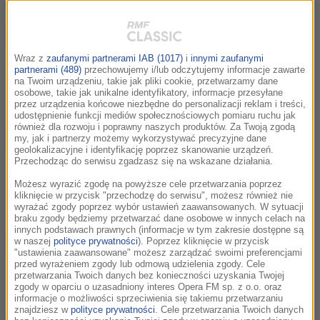
Wystawa okropności Komiks: Jacek Świdziński – Ideo
11.05 bajki, baśnie i gawędziarze
01:53
Ann Schmiesing – Bracia Grimm. Biografia Cornelia Funke –
Wraz z
zaufanymi partnerami IAB (1017)
i
innymi zaufanymi
Atramentowa krew Halldór Kiljan Laxness – Zuchwaliada
partnerami (489)
przechowujemy i/lub odczytujemy informacje zawarte
na Twoim urządzeniu, takie jak pliki cookie, przetwarzamy dane
Paweł Kozioł – Azard Komiks: Hiroshi Hirata - Satsuma
osobowe, takie jak unikalne identyfikatory, informacje przesyłane
gishiden...
przez urządzenia końcowe niezbędne do personalizacji reklam i treści,
udostępnienie funkcji mediów społecznościowych pomiaru ruchu jak
również dla rozwoju i poprawny naszych produktów. Za Twoją zgodą
4.05 lektury eksperymentujące
08:18
my, jak i partnerzy możemy wykorzystywać precyzyjne dane
geolokalizacyjne i identyfikację poprzez skanowanie urządzeń.
António Lobo Antunes – Karawele Walżyna Mort – Muzyka
Przechodząc do serwisu zgadzasz się na wskazane działania.
dla martwych i zmartwychwstałych Wolf Haas – Luźny
Możesz wyrazić zgodę na powyższe cele przetwarzania poprzez
kontakt Cristina Morales – Lektura uproszczona Komiks:
kliknięcie w przycisk "przechodzę do serwisu", możesz również nie
Jesse Lornegan - Drom
wyrażać zgody poprzez wybór ustawień zaawansowanych. W sytuacji
braku zgody będziemy przetwarzać dane osobowe w innych celach na
innych podstawach prawnych (informacje w tym zakresie dostępne są
27.04 powieściowe grubasy
08:14
w naszej
polityce prywatności
). Poprzez kliknięcie w przycisk
"ustawienia zaawansowane" możesz zarządzać swoimi preferencjami
Mircea Cărtărescu – Solenoid Jan Krzysztoń - Obłęd Pierre
przed wyrażeniem zgody lub odmową udzielenia zgody. Cele
Lemaitre – Mrok i światło Anastasija Lewkowa – Imiona
przetwarzania Twoich danych bez konieczności uzyskania Twojej
Krymu Komiks: V. Hachmang – Wędrowiec
zgody w oparciu o uzasadniony interes Opera FM sp. z o.o. oraz
informacje o możliwości sprzeciwienia się takiemu przetwarzaniu
znajdziesz w
polityce prywatności
. Cele przetwarzania Twoich danych