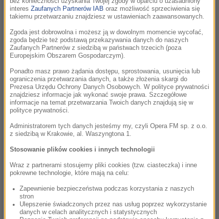
bez konieczności uzyskania Twojej zgody w oparciu o uzasadniony
20.04 nowości kwietnia
08:15
interes
Zaufanych Partnerów IAB
oraz możliwość sprzeciwienia się
Zadie Smith – Żywa i martwa Patricia Evangelista -
takiemu przetwarzaniu znajdziesz w ustawieniach zaawansowanych.
Niektórych trzeba zabić. Rządy terroru na Filipinach Karina
Zgoda jest dobrowolna i możesz ją w dowolnym momencie wycofać,
Sainz Borgo – Trzeci kraj Olivia E. Butler – Dzikie nasienie
zgoda będzie też podstawą przekazywania danych do naszych
Komiks:...
Zaufanych Partnerów z siedzibą w państwach trzecich (poza
Europejskim Obszarem Gospodarczym).
Ponadto masz prawo żądania dostępu, sprostowania, usunięcia lub
13.04 Skarby z pierwszej dekady XXI wieku
08:52
ograniczenia przetwarzania danych, a także złożenia skargi do
Mirosław Nahacz – Osiem cztery Magdalena Tulli - Tryby
Prezesa Urzędu Ochrony Danych Osobowych. W polityce prywatności
znajdziesz informacje jak wykonać swoje prawa. Szczegółowe
Witold Jabłoński - Uczeń czarnoksiężnika Marian Pankowski
informacje na temat przetwarzania Twoich danych znajdują się w
- Rudolf Komiks: Chaiko – Małpi król. Tom 1: Zamieszanie
polityce prywatności.
w...
Administratorem tych danych jesteśmy my, czyli Opera FM sp. z o.o.
z siedzibą w Krakowie, al. Waszyngtona 1.
6.04 leniwe lektury na Lany Poniedziałek
09:32
Stosowanie plików cookies i innych technologii
Virginia Woolf – Do latarni morskiej Eduardo Mendoza –
Wyspa niesłychana Gerald Murnane - Równiny Dino Buzzati
Wraz z partnerami stosujemy pliki cookies (tzw. ciasteczka) i inne
pokrewne technologie, które mają na celu:
– Pustynia Tatarów Lászlá Krasznahorkai – Szatańskie
tango
Zapewnienie bezpieczeństwa podczas korzystania z naszych
stron
Ulepszenie świadczonych przez nas usług poprzez wykorzystanie
30.03 najlepsze westerny
08:09
danych w celach analitycznych i statystycznych