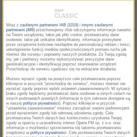
Paweł Kozioł – Azard Komiks: Hiroshi Hirata - Satsuma
gishiden...
Wraz z
zaufanymi partnerami IAB (1019)
i
innymi zaufanymi
4.05 lektury eksperymentujące
08:18
partnerami (489)
przechowujemy i/lub odczytujemy informacje zawarte
na Twoim urządzeniu, takie jak pliki cookie, przetwarzamy dane
António Lobo Antunes – Karawele Walżyna Mort – Muzyka
osobowe, takie jak unikalne identyfikatory, informacje przesyłane
dla martwych i zmartwychwstałych Wolf Haas – Luźny
przez urządzenia końcowe niezbędne do personalizacji reklam i treści,
kontakt Cristina Morales – Lektura uproszczona Komiks:
udostępnienie funkcji mediów społecznościowych pomiaru ruchu jak
Jesse Lornegan - Drom
również dla rozwoju i poprawny naszych produktów. Za Twoją zgodą
my, jak i partnerzy możemy wykorzystywać precyzyjne dane
geolokalizacyjne i identyfikację poprzez skanowanie urządzeń.
Przechodząc do serwisu zgadzasz się na wskazane działania.
27.04 powieściowe grubasy
08:14
Mircea Cărtărescu – Solenoid Jan Krzysztoń - Obłęd Pierre
Możesz wyrazić zgodę na powyższe cele przetwarzania poprzez
kliknięcie w przycisk "przechodzę do serwisu", możesz również nie
Lemaitre – Mrok i światło Anastasija Lewkowa – Imiona
wyrażać zgody poprzez wybór ustawień zaawansowanych. W sytuacji
Krymu Komiks: V. Hachmang – Wędrowiec
braku zgody będziemy przetwarzać dane osobowe w innych celach na
innych podstawach prawnych (informacje w tym zakresie dostępne są
w naszej
polityce prywatności
). Poprzez kliknięcie w przycisk
20.04 nowości kwietnia
08:15
"ustawienia zaawansowane" możesz zarządzać swoimi preferencjami
przed wyrażeniem zgody lub odmową udzielenia zgody. Cele
Zadie Smith – Żywa i martwa Patricia Evangelista -
przetwarzania Twoich danych bez konieczności uzyskania Twojej
Niektórych trzeba zabić. Rządy terroru na Filipinach Karina
zgody w oparciu o uzasadniony interes Opera FM sp. z o.o. oraz
Sainz Borgo – Trzeci kraj Olivia E. Butler – Dzikie nasienie
informacje o możliwości sprzeciwienia się takiemu przetwarzaniu
znajdziesz w
polityce prywatności
. Cele przetwarzania Twoich danych
Komiks:...