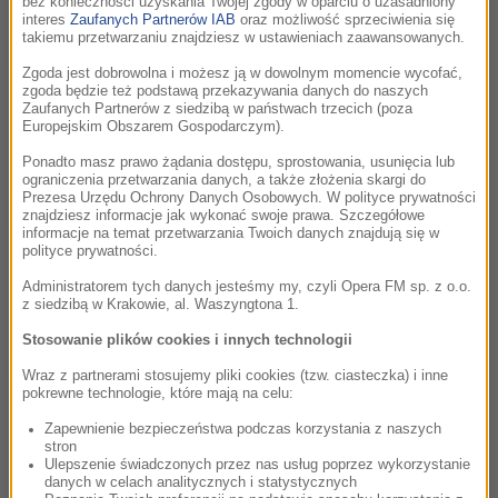
bez konieczności uzyskania Twojej zgody w oparciu o uzasadniony
interes
Zaufanych Partnerów IAB
oraz możliwość sprzeciwienia się
takiemu przetwarzaniu znajdziesz w ustawieniach zaawansowanych.
13.04 Skarby z pierwszej dekady XXI wieku
08:52
Zgoda jest dobrowolna i możesz ją w dowolnym momencie wycofać,
Mirosław Nahacz – Osiem cztery Magdalena Tulli - Tryby
zgoda będzie też podstawą przekazywania danych do naszych
Witold Jabłoński - Uczeń czarnoksiężnika Marian Pankowski
Zaufanych Partnerów z siedzibą w państwach trzecich (poza
- Rudolf Komiks: Chaiko – Małpi król. Tom 1: Zamieszanie
Europejskim Obszarem Gospodarczym).
w...
Ponadto masz prawo żądania dostępu, sprostowania, usunięcia lub
ograniczenia przetwarzania danych, a także złożenia skargi do
Prezesa Urzędu Ochrony Danych Osobowych. W polityce prywatności
6.04 leniwe lektury na Lany Poniedziałek
09:32
znajdziesz informacje jak wykonać swoje prawa. Szczegółowe
informacje na temat przetwarzania Twoich danych znajdują się w
Virginia Woolf – Do latarni morskiej Eduardo Mendoza –
polityce prywatności.
Wyspa niesłychana Gerald Murnane - Równiny Dino Buzzati
– Pustynia Tatarów Lászlá Krasznahorkai – Szatańskie
Administratorem tych danych jesteśmy my, czyli Opera FM sp. z o.o.
tango
z siedzibą w Krakowie, al. Waszyngtona 1.
Stosowanie plików cookies i innych technologii
30.03 najlepsze westerny
08:09
Wraz z partnerami stosujemy pliki cookies (tzw. ciasteczka) i inne
John Williams – Butcher’s Crossing Larry McMurthy -
pokrewne technologie, które mają na celu:
Księżyc Komanczów Robin McLean – Pożałowania godne
Zapewnienie bezpieczeństwa podczas korzystania z naszych
zwierzę Juan Rulfo – Pedro Paramo i inne prozy Komiks:
stron
Jean-Pierre Gibrat -...
Ulepszenie świadczonych przez nas usług poprzez wykorzystanie
danych w celach analitycznych i statystycznych