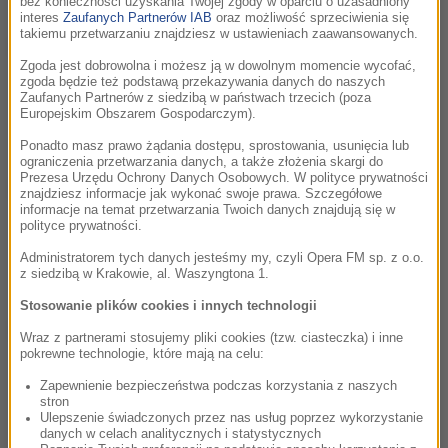
bez konieczności uzyskania Twojej zgody w oparciu o uzasadniony
interes
Zaufanych Partnerów IAB
oraz możliwość sprzeciwienia się
takiemu przetwarzaniu znajdziesz w ustawieniach zaawansowanych.
13.04 Skarby z pierwszej dekady XXI wieku
08:52
Zgoda jest dobrowolna i możesz ją w dowolnym momencie wycofać,
Mirosław Nahacz – Osiem cztery Magdalena Tulli - Tryby
zgoda będzie też podstawą przekazywania danych do naszych
Witold Jabłoński - Uczeń czarnoksiężnika Marian Pankowski
Zaufanych Partnerów z siedzibą w państwach trzecich (poza
- Rudolf Komiks: Chaiko – Małpi król. Tom 1: Zamieszanie
Europejskim Obszarem Gospodarczym).
w...
Ponadto masz prawo żądania dostępu, sprostowania, usunięcia lub
ograniczenia przetwarzania danych, a także złożenia skargi do
Prezesa Urzędu Ochrony Danych Osobowych. W polityce prywatności
6.04 leniwe lektury na Lany Poniedziałek
09:32
znajdziesz informacje jak wykonać swoje prawa. Szczegółowe
informacje na temat przetwarzania Twoich danych znajdują się w
Virginia Woolf – Do latarni morskiej Eduardo Mendoza –
polityce prywatności.
Wyspa niesłychana Gerald Murnane - Równiny Dino Buzzati
– Pustynia Tatarów Lászlá Krasznahorkai – Szatańskie
Administratorem tych danych jesteśmy my, czyli Opera FM sp. z o.o.
tango
z siedzibą w Krakowie, al. Waszyngtona 1.
Stosowanie plików cookies i innych technologii
30.03 najlepsze westerny
08:09
Wraz z partnerami stosujemy pliki cookies (tzw. ciasteczka) i inne
John Williams – Butcher’s Crossing Larry McMurthy -
pokrewne technologie, które mają na celu:
Księżyc Komanczów Robin McLean – Pożałowania godne
Zapewnienie bezpieczeństwa podczas korzystania z naszych
zwierzę Juan Rulfo – Pedro Paramo i inne prozy Komiks:
stron
Jean-Pierre Gibrat -...
Ulepszenie świadczonych przez nas usług poprzez wykorzystanie
danych w celach analitycznych i statystycznych