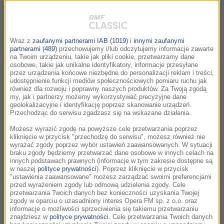
Ann Schmiesing – Bracia Grimm. Biografia Cornelia Funke –
Atramentowa krew Halldór Kiljan Laxness – Zuchwaliada
Paweł Kozioł – Azard Komiks: Hiroshi Hirata - Satsuma
gishiden...
Wraz z
zaufanymi partnerami IAB (1019)
i
innymi zaufanymi
partnerami (489)
przechowujemy i/lub odczytujemy informacje zawarte
4.05 lektury eksperymentujące
08:18
na Twoim urządzeniu, takie jak pliki cookie, przetwarzamy dane
osobowe, takie jak unikalne identyfikatory, informacje przesyłane
António Lobo Antunes – Karawele Walżyna Mort – Muzyka
przez urządzenia końcowe niezbędne do personalizacji reklam i treści,
dla martwych i zmartwychwstałych Wolf Haas – Luźny
udostępnienie funkcji mediów społecznościowych pomiaru ruchu jak
również dla rozwoju i poprawny naszych produktów. Za Twoją zgodą
kontakt Cristina Morales – Lektura uproszczona Komiks:
my, jak i partnerzy możemy wykorzystywać precyzyjne dane
Jesse Lornegan - Drom
geolokalizacyjne i identyfikację poprzez skanowanie urządzeń.
Przechodząc do serwisu zgadzasz się na wskazane działania.
27.04 powieściowe grubasy
08:14
Możesz wyrazić zgodę na powyższe cele przetwarzania poprzez
kliknięcie w przycisk "przechodzę do serwisu", możesz również nie
Mircea Cărtărescu – Solenoid Jan Krzysztoń - Obłęd Pierre
wyrażać zgody poprzez wybór ustawień zaawansowanych. W sytuacji
Lemaitre – Mrok i światło Anastasija Lewkowa – Imiona
braku zgody będziemy przetwarzać dane osobowe w innych celach na
Krymu Komiks: V. Hachmang – Wędrowiec
innych podstawach prawnych (informacje w tym zakresie dostępne są
w naszej
polityce prywatności
). Poprzez kliknięcie w przycisk
"ustawienia zaawansowane" możesz zarządzać swoimi preferencjami
przed wyrażeniem zgody lub odmową udzielenia zgody. Cele
20.04 nowości kwietnia
08:15
przetwarzania Twoich danych bez konieczności uzyskania Twojej
Zadie Smith – Żywa i martwa Patricia Evangelista -
zgody w oparciu o uzasadniony interes Opera FM sp. z o.o. oraz
informacje o możliwości sprzeciwienia się takiemu przetwarzaniu
Niektórych trzeba zabić. Rządy terroru na Filipinach Karina
znajdziesz w
polityce prywatności
. Cele przetwarzania Twoich danych
Sainz Borgo – Trzeci kraj Olivia E. Butler – Dzikie nasienie