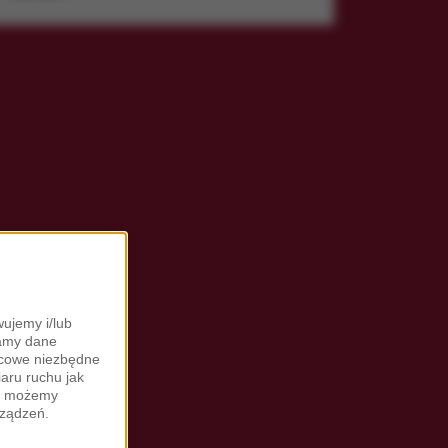
ujemy i/lub
zamy dane
ońcowe niezbędne
iaru ruchu jak
zy możemy
rządzeń.