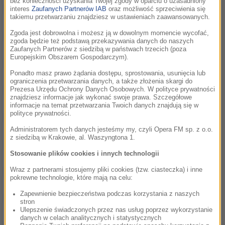
bez konieczności uzyskania Twojej zgody w oparciu o uzasadniony
Tola Mankiewiczówna (cz.1)
04:16
interes
Zaufanych Partnerów IAB
oraz możliwość sprzeciwienia się
takiemu przetwarzaniu znajdziesz w ustawieniach zaawansowanych.
Zgoda jest dobrowolna i możesz ją w dowolnym momencie wycofać,
Joanna od Aniołów Winnicka (cz.2)
05:16
zgoda będzie też podstawą przekazywania danych do naszych
Zaufanych Partnerów z siedzibą w państwach trzecich (poza
Europejskim Obszarem Gospodarczym).
Joanna od Aniołów Winnicka (cz.1)
05:39
Ponadto masz prawo żądania dostępu, sprostowania, usunięcia lub
ograniczenia przetwarzania danych, a także złożenia skargi do
Odeonowa zagadka (cz.2)
04:24
Prezesa Urzędu Ochrony Danych Osobowych. W polityce prywatności
znajdziesz informacje jak wykonać swoje prawa. Szczegółowe
informacje na temat przetwarzania Twoich danych znajdują się w
polityce prywatności.
Odeonowa zagadka (cz.1)
04:08
Administratorem tych danych jesteśmy my, czyli Opera FM sp. z o.o.
z siedzibą w Krakowie, al. Waszyngtona 1.
Polskie morze filmowe (cz.2)
05:58
Stosowanie plików cookies i innych technologii
Polskie morze filmowe (cz.1)
Wraz z partnerami stosujemy pliki cookies (tzw. ciasteczka) i inne
06:26
pokrewne technologie, które mają na celu:
Zapewnienie bezpieczeństwa podczas korzystania z naszych
Łódzka Filmówka (cz.2)
04:25
stron
Ulepszenie świadczonych przez nas usług poprzez wykorzystanie
danych w celach analitycznych i statystycznych