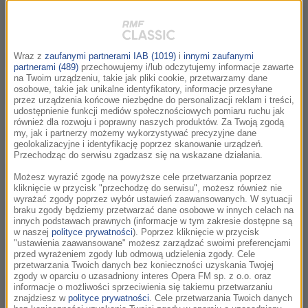
Żegnaj młodości
05:02
Wraz z
zaufanymi partnerami IAB (1019)
i
innymi zaufanymi
Quo vadis
04:46
partnerami (489)
przechowujemy i/lub odczytujemy informacje zawarte
na Twoim urządzeniu, takie jak pliki cookie, przetwarzamy dane
osobowe, takie jak unikalne identyfikatory, informacje przesyłane
Najlepsze filmy (cz.2)
05:37
przez urządzenia końcowe niezbędne do personalizacji reklam i treści,
udostępnienie funkcji mediów społecznościowych pomiaru ruchu jak
również dla rozwoju i poprawny naszych produktów. Za Twoją zgodą
Najlepsze filmy (cz.1)
04:51
my, jak i partnerzy możemy wykorzystywać precyzyjne dane
geolokalizacyjne i identyfikację poprzez skanowanie urządzeń.
Przechodząc do serwisu zgadzasz się na wskazane działania.
Jacques Tati
04:58
Możesz wyrazić zgodę na powyższe cele przetwarzania poprzez
kliknięcie w przycisk "przechodzę do serwisu", możesz również nie
wyrażać zgody poprzez wybór ustawień zaawansowanych. W sytuacji
Charlie Chaplin
05:49
braku zgody będziemy przetwarzać dane osobowe w innych celach na
innych podstawach prawnych (informacje w tym zakresie dostępne są
w naszej
polityce prywatności
). Poprzez kliknięcie w przycisk
Tola Mankiewiczówna (cz.3)
"ustawienia zaawansowane" możesz zarządzać swoimi preferencjami
03:32
przed wyrażeniem zgody lub odmową udzielenia zgody. Cele
przetwarzania Twoich danych bez konieczności uzyskania Twojej
zgody w oparciu o uzasadniony interes Opera FM sp. z o.o. oraz
Tola Mankiewiczówna (cz.2)
04:02
informacje o możliwości sprzeciwienia się takiemu przetwarzaniu
znajdziesz w
polityce prywatności
. Cele przetwarzania Twoich danych