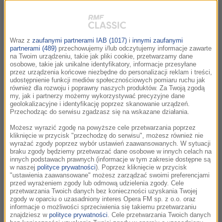
Żegnaj młodości
05:02
Wraz z
zaufanymi partnerami IAB (1017)
i
innymi zaufanymi
Quo vadis
04:46
partnerami (489)
przechowujemy i/lub odczytujemy informacje zawarte
na Twoim urządzeniu, takie jak pliki cookie, przetwarzamy dane
osobowe, takie jak unikalne identyfikatory, informacje przesyłane
Najlepsze filmy (cz.2)
05:37
przez urządzenia końcowe niezbędne do personalizacji reklam i treści,
udostępnienie funkcji mediów społecznościowych pomiaru ruchu jak
również dla rozwoju i poprawny naszych produktów. Za Twoją zgodą
Najlepsze filmy (cz.1)
04:51
my, jak i partnerzy możemy wykorzystywać precyzyjne dane
geolokalizacyjne i identyfikację poprzez skanowanie urządzeń.
Przechodząc do serwisu zgadzasz się na wskazane działania.
Jacques Tati
04:58
Możesz wyrazić zgodę na powyższe cele przetwarzania poprzez
kliknięcie w przycisk "przechodzę do serwisu", możesz również nie
wyrażać zgody poprzez wybór ustawień zaawansowanych. W sytuacji
Charlie Chaplin
05:49
braku zgody będziemy przetwarzać dane osobowe w innych celach na
innych podstawach prawnych (informacje w tym zakresie dostępne są
w naszej
polityce prywatności
). Poprzez kliknięcie w przycisk
Tola Mankiewiczówna (cz.3)
"ustawienia zaawansowane" możesz zarządzać swoimi preferencjami
03:32
przed wyrażeniem zgody lub odmową udzielenia zgody. Cele
przetwarzania Twoich danych bez konieczności uzyskania Twojej
zgody w oparciu o uzasadniony interes Opera FM sp. z o.o. oraz
Tola Mankiewiczówna (cz.2)
04:02
informacje o możliwości sprzeciwienia się takiemu przetwarzaniu
znajdziesz w
polityce prywatności
. Cele przetwarzania Twoich danych