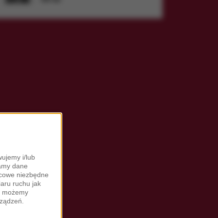
ujemy i/lub
zamy dane
ońcowe niezbędne
iaru ruchu jak
zy możemy
rządzeń.