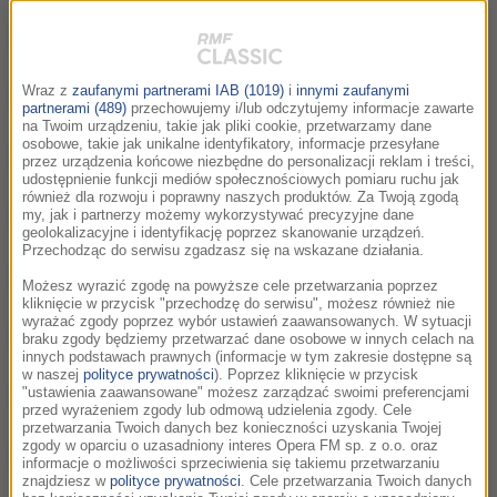
Żegnaj młodości
05:02
Wraz z
zaufanymi partnerami IAB (1019)
i
innymi zaufanymi
Quo vadis
04:46
partnerami (489)
przechowujemy i/lub odczytujemy informacje zawarte
na Twoim urządzeniu, takie jak pliki cookie, przetwarzamy dane
osobowe, takie jak unikalne identyfikatory, informacje przesyłane
Najlepsze filmy (cz.2)
05:37
przez urządzenia końcowe niezbędne do personalizacji reklam i treści,
udostępnienie funkcji mediów społecznościowych pomiaru ruchu jak
również dla rozwoju i poprawny naszych produktów. Za Twoją zgodą
Najlepsze filmy (cz.1)
04:51
my, jak i partnerzy możemy wykorzystywać precyzyjne dane
geolokalizacyjne i identyfikację poprzez skanowanie urządzeń.
Przechodząc do serwisu zgadzasz się na wskazane działania.
Jacques Tati
04:58
Możesz wyrazić zgodę na powyższe cele przetwarzania poprzez
kliknięcie w przycisk "przechodzę do serwisu", możesz również nie
wyrażać zgody poprzez wybór ustawień zaawansowanych. W sytuacji
Charlie Chaplin
05:49
braku zgody będziemy przetwarzać dane osobowe w innych celach na
innych podstawach prawnych (informacje w tym zakresie dostępne są
w naszej
polityce prywatności
). Poprzez kliknięcie w przycisk
Tola Mankiewiczówna (cz.3)
"ustawienia zaawansowane" możesz zarządzać swoimi preferencjami
03:32
przed wyrażeniem zgody lub odmową udzielenia zgody. Cele
przetwarzania Twoich danych bez konieczności uzyskania Twojej
zgody w oparciu o uzasadniony interes Opera FM sp. z o.o. oraz
Tola Mankiewiczówna (cz.2)
04:02
informacje o możliwości sprzeciwienia się takiemu przetwarzaniu
znajdziesz w
polityce prywatności
. Cele przetwarzania Twoich danych