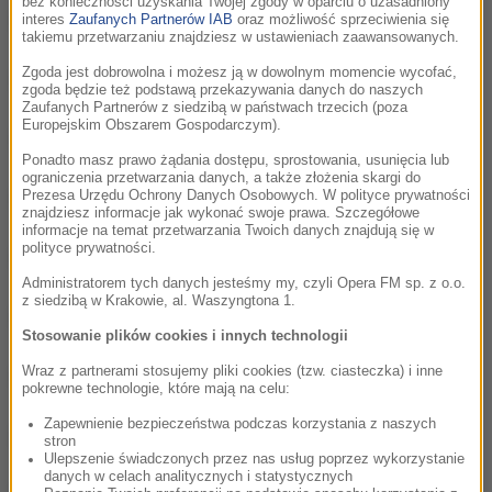
bez konieczności uzyskania Twojej zgody w oparciu o uzasadniony
Tola Mankiewiczówna (cz.1)
04:16
interes
Zaufanych Partnerów IAB
oraz możliwość sprzeciwienia się
takiemu przetwarzaniu znajdziesz w ustawieniach zaawansowanych.
Zgoda jest dobrowolna i możesz ją w dowolnym momencie wycofać,
Joanna od Aniołów Winnicka (cz.2)
05:16
zgoda będzie też podstawą przekazywania danych do naszych
Zaufanych Partnerów z siedzibą w państwach trzecich (poza
Europejskim Obszarem Gospodarczym).
Joanna od Aniołów Winnicka (cz.1)
05:39
Ponadto masz prawo żądania dostępu, sprostowania, usunięcia lub
ograniczenia przetwarzania danych, a także złożenia skargi do
Odeonowa zagadka (cz.2)
Prezesa Urzędu Ochrony Danych Osobowych. W polityce prywatności
04:24
znajdziesz informacje jak wykonać swoje prawa. Szczegółowe
informacje na temat przetwarzania Twoich danych znajdują się w
polityce prywatności.
Odeonowa zagadka (cz.1)
04:08
Administratorem tych danych jesteśmy my, czyli Opera FM sp. z o.o.
z siedzibą w Krakowie, al. Waszyngtona 1.
Polskie morze filmowe (cz.2)
05:58
Stosowanie plików cookies i innych technologii
Wraz z partnerami stosujemy pliki cookies (tzw. ciasteczka) i inne
Polskie morze filmowe (cz.1)
06:26
pokrewne technologie, które mają na celu:
Zapewnienie bezpieczeństwa podczas korzystania z naszych
Łódzka Filmówka (cz.2)
04:25
stron
Ulepszenie świadczonych przez nas usług poprzez wykorzystanie
danych w celach analitycznych i statystycznych