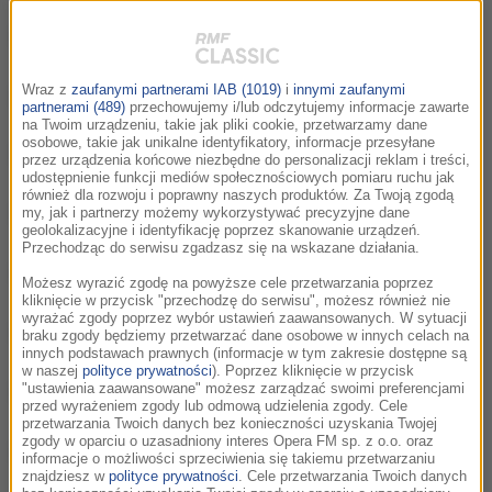
Żegnaj młodości
05:02
Wraz z
zaufanymi partnerami IAB (1019)
i
innymi zaufanymi
Quo vadis
04:46
partnerami (489)
przechowujemy i/lub odczytujemy informacje zawarte
na Twoim urządzeniu, takie jak pliki cookie, przetwarzamy dane
osobowe, takie jak unikalne identyfikatory, informacje przesyłane
Najlepsze filmy (cz.2)
05:37
przez urządzenia końcowe niezbędne do personalizacji reklam i treści,
udostępnienie funkcji mediów społecznościowych pomiaru ruchu jak
również dla rozwoju i poprawny naszych produktów. Za Twoją zgodą
Najlepsze filmy (cz.1)
04:51
my, jak i partnerzy możemy wykorzystywać precyzyjne dane
geolokalizacyjne i identyfikację poprzez skanowanie urządzeń.
Przechodząc do serwisu zgadzasz się na wskazane działania.
Jacques Tati
04:58
Możesz wyrazić zgodę na powyższe cele przetwarzania poprzez
kliknięcie w przycisk "przechodzę do serwisu", możesz również nie
wyrażać zgody poprzez wybór ustawień zaawansowanych. W sytuacji
Charlie Chaplin
05:49
braku zgody będziemy przetwarzać dane osobowe w innych celach na
innych podstawach prawnych (informacje w tym zakresie dostępne są
w naszej
polityce prywatności
). Poprzez kliknięcie w przycisk
Tola Mankiewiczówna (cz.3)
"ustawienia zaawansowane" możesz zarządzać swoimi preferencjami
03:32
przed wyrażeniem zgody lub odmową udzielenia zgody. Cele
przetwarzania Twoich danych bez konieczności uzyskania Twojej
zgody w oparciu o uzasadniony interes Opera FM sp. z o.o. oraz
Tola Mankiewiczówna (cz.2)
04:02
informacje o możliwości sprzeciwienia się takiemu przetwarzaniu
znajdziesz w
polityce prywatności
. Cele przetwarzania Twoich danych