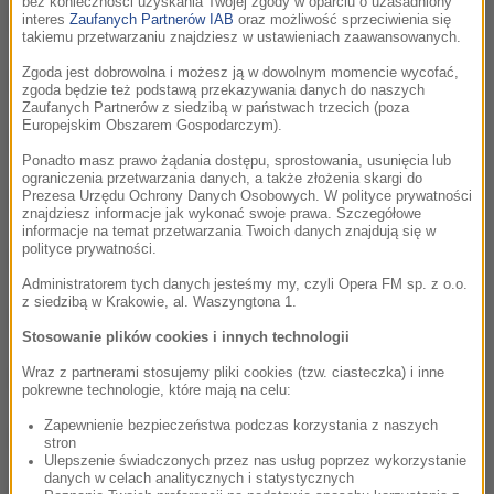
bez konieczności uzyskania Twojej zgody w oparciu o uzasadniony
Tola Mankiewiczówna (cz.1)
04:16
interes
Zaufanych Partnerów IAB
oraz możliwość sprzeciwienia się
takiemu przetwarzaniu znajdziesz w ustawieniach zaawansowanych.
Zgoda jest dobrowolna i możesz ją w dowolnym momencie wycofać,
Joanna od Aniołów Winnicka (cz.2)
05:16
zgoda będzie też podstawą przekazywania danych do naszych
Zaufanych Partnerów z siedzibą w państwach trzecich (poza
Europejskim Obszarem Gospodarczym).
Joanna od Aniołów Winnicka (cz.1)
05:39
Ponadto masz prawo żądania dostępu, sprostowania, usunięcia lub
ograniczenia przetwarzania danych, a także złożenia skargi do
Odeonowa zagadka (cz.2)
Prezesa Urzędu Ochrony Danych Osobowych. W polityce prywatności
04:24
znajdziesz informacje jak wykonać swoje prawa. Szczegółowe
informacje na temat przetwarzania Twoich danych znajdują się w
polityce prywatności.
Odeonowa zagadka (cz.1)
04:08
Administratorem tych danych jesteśmy my, czyli Opera FM sp. z o.o.
z siedzibą w Krakowie, al. Waszyngtona 1.
Polskie morze filmowe (cz.2)
05:58
Stosowanie plików cookies i innych technologii
Wraz z partnerami stosujemy pliki cookies (tzw. ciasteczka) i inne
Polskie morze filmowe (cz.1)
06:26
pokrewne technologie, które mają na celu:
Zapewnienie bezpieczeństwa podczas korzystania z naszych
Łódzka Filmówka (cz.2)
04:25
stron
Ulepszenie świadczonych przez nas usług poprzez wykorzystanie
danych w celach analitycznych i statystycznych