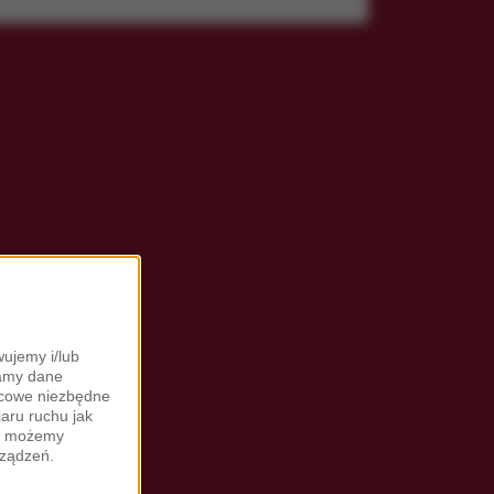
ujemy i/lub
zamy dane
ońcowe niezbędne
iaru ruchu jak
zy możemy
rządzeń.