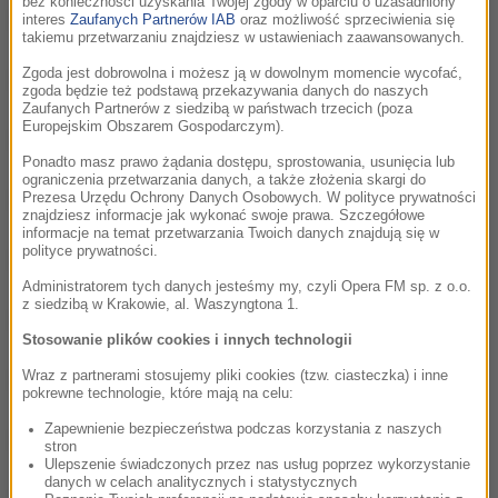
bez konieczności uzyskania Twojej zgody w oparciu o uzasadniony
Tola Mankiewiczówna (cz.1)
04:16
interes
Zaufanych Partnerów IAB
oraz możliwość sprzeciwienia się
takiemu przetwarzaniu znajdziesz w ustawieniach zaawansowanych.
Zgoda jest dobrowolna i możesz ją w dowolnym momencie wycofać,
Joanna od Aniołów Winnicka (cz.2)
05:16
zgoda będzie też podstawą przekazywania danych do naszych
Zaufanych Partnerów z siedzibą w państwach trzecich (poza
Europejskim Obszarem Gospodarczym).
Joanna od Aniołów Winnicka (cz.1)
05:39
Ponadto masz prawo żądania dostępu, sprostowania, usunięcia lub
ograniczenia przetwarzania danych, a także złożenia skargi do
Odeonowa zagadka (cz.2)
04:24
Prezesa Urzędu Ochrony Danych Osobowych. W polityce prywatności
znajdziesz informacje jak wykonać swoje prawa. Szczegółowe
informacje na temat przetwarzania Twoich danych znajdują się w
polityce prywatności.
Odeonowa zagadka (cz.1)
04:08
Administratorem tych danych jesteśmy my, czyli Opera FM sp. z o.o.
z siedzibą w Krakowie, al. Waszyngtona 1.
Polskie morze filmowe (cz.2)
05:58
Stosowanie plików cookies i innych technologii
Polskie morze filmowe (cz.1)
Wraz z partnerami stosujemy pliki cookies (tzw. ciasteczka) i inne
06:26
pokrewne technologie, które mają na celu:
Zapewnienie bezpieczeństwa podczas korzystania z naszych
Łódzka Filmówka (cz.2)
04:25
stron
Ulepszenie świadczonych przez nas usług poprzez wykorzystanie
danych w celach analitycznych i statystycznych