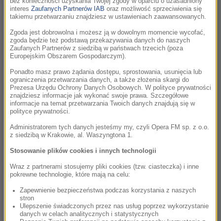
bez konieczności uzyskania Twojej zgody w oparciu o uzasadniony
Tola Mankiewiczówna (cz.1)
04:16
interes
Zaufanych Partnerów IAB
oraz możliwość sprzeciwienia się
takiemu przetwarzaniu znajdziesz w ustawieniach zaawansowanych.
Zgoda jest dobrowolna i możesz ją w dowolnym momencie wycofać,
Joanna od Aniołów Winnicka (cz.2)
05:16
zgoda będzie też podstawą przekazywania danych do naszych
Zaufanych Partnerów z siedzibą w państwach trzecich (poza
Europejskim Obszarem Gospodarczym).
Joanna od Aniołów Winnicka (cz.1)
05:39
Ponadto masz prawo żądania dostępu, sprostowania, usunięcia lub
ograniczenia przetwarzania danych, a także złożenia skargi do
Odeonowa zagadka (cz.2)
Prezesa Urzędu Ochrony Danych Osobowych. W polityce prywatności
04:24
znajdziesz informacje jak wykonać swoje prawa. Szczegółowe
informacje na temat przetwarzania Twoich danych znajdują się w
polityce prywatności.
Odeonowa zagadka (cz.1)
04:08
Administratorem tych danych jesteśmy my, czyli Opera FM sp. z o.o.
z siedzibą w Krakowie, al. Waszyngtona 1.
Polskie morze filmowe (cz.2)
05:58
Stosowanie plików cookies i innych technologii
Wraz z partnerami stosujemy pliki cookies (tzw. ciasteczka) i inne
Polskie morze filmowe (cz.1)
06:26
pokrewne technologie, które mają na celu:
Zapewnienie bezpieczeństwa podczas korzystania z naszych
Łódzka Filmówka (cz.2)
04:25
stron
Ulepszenie świadczonych przez nas usług poprzez wykorzystanie
danych w celach analitycznych i statystycznych