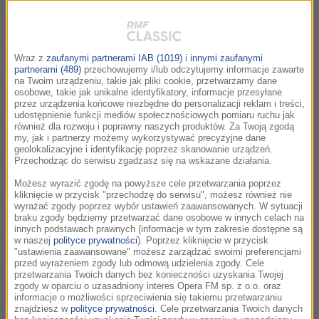
Żegnaj młodości
05:02
Wraz z
zaufanymi partnerami IAB (1019)
i
innymi zaufanymi
Quo vadis
04:46
partnerami (489)
przechowujemy i/lub odczytujemy informacje zawarte
na Twoim urządzeniu, takie jak pliki cookie, przetwarzamy dane
osobowe, takie jak unikalne identyfikatory, informacje przesyłane
Najlepsze filmy (cz.2)
05:37
przez urządzenia końcowe niezbędne do personalizacji reklam i treści,
udostępnienie funkcji mediów społecznościowych pomiaru ruchu jak
również dla rozwoju i poprawny naszych produktów. Za Twoją zgodą
Najlepsze filmy (cz.1)
04:51
my, jak i partnerzy możemy wykorzystywać precyzyjne dane
geolokalizacyjne i identyfikację poprzez skanowanie urządzeń.
Przechodząc do serwisu zgadzasz się na wskazane działania.
Jacques Tati
04:58
Możesz wyrazić zgodę na powyższe cele przetwarzania poprzez
kliknięcie w przycisk "przechodzę do serwisu", możesz również nie
wyrażać zgody poprzez wybór ustawień zaawansowanych. W sytuacji
Charlie Chaplin
05:49
braku zgody będziemy przetwarzać dane osobowe w innych celach na
innych podstawach prawnych (informacje w tym zakresie dostępne są
w naszej
polityce prywatności
). Poprzez kliknięcie w przycisk
Tola Mankiewiczówna (cz.3)
"ustawienia zaawansowane" możesz zarządzać swoimi preferencjami
03:32
przed wyrażeniem zgody lub odmową udzielenia zgody. Cele
przetwarzania Twoich danych bez konieczności uzyskania Twojej
zgody w oparciu o uzasadniony interes Opera FM sp. z o.o. oraz
Tola Mankiewiczówna (cz.2)
04:02
informacje o możliwości sprzeciwienia się takiemu przetwarzaniu
znajdziesz w
polityce prywatności
. Cele przetwarzania Twoich danych