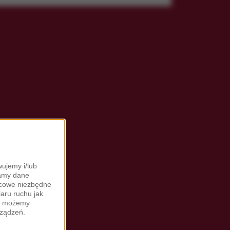
ujemy i/lub
zamy dane
ońcowe niezbędne
iaru ruchu jak
zy możemy
rządzeń.