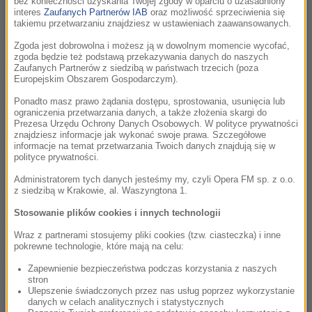
bez konieczności uzyskania Twojej zgody w oparciu o uzasadniony
Tola Mankiewiczówna (cz.1)
04:16
interes
Zaufanych Partnerów IAB
oraz możliwość sprzeciwienia się
takiemu przetwarzaniu znajdziesz w ustawieniach zaawansowanych.
Zgoda jest dobrowolna i możesz ją w dowolnym momencie wycofać,
Joanna od Aniołów Winnicka (cz.2)
05:16
zgoda będzie też podstawą przekazywania danych do naszych
Zaufanych Partnerów z siedzibą w państwach trzecich (poza
Europejskim Obszarem Gospodarczym).
Joanna od Aniołów Winnicka (cz.1)
05:39
Ponadto masz prawo żądania dostępu, sprostowania, usunięcia lub
ograniczenia przetwarzania danych, a także złożenia skargi do
Odeonowa zagadka (cz.2)
Prezesa Urzędu Ochrony Danych Osobowych. W polityce prywatności
04:24
znajdziesz informacje jak wykonać swoje prawa. Szczegółowe
informacje na temat przetwarzania Twoich danych znajdują się w
polityce prywatności.
Odeonowa zagadka (cz.1)
04:08
Administratorem tych danych jesteśmy my, czyli Opera FM sp. z o.o.
z siedzibą w Krakowie, al. Waszyngtona 1.
Polskie morze filmowe (cz.2)
05:58
Stosowanie plików cookies i innych technologii
Wraz z partnerami stosujemy pliki cookies (tzw. ciasteczka) i inne
Polskie morze filmowe (cz.1)
06:26
pokrewne technologie, które mają na celu:
Zapewnienie bezpieczeństwa podczas korzystania z naszych
Łódzka Filmówka (cz.2)
04:25
stron
Ulepszenie świadczonych przez nas usług poprzez wykorzystanie
danych w celach analitycznych i statystycznych