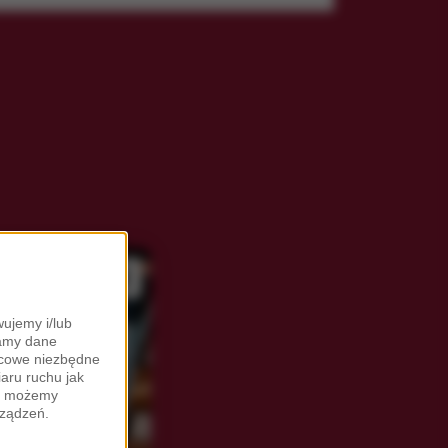
ujemy i/lub
zamy dane
ońcowe niezbędne
iaru ruchu jak
zy możemy
rządzeń.