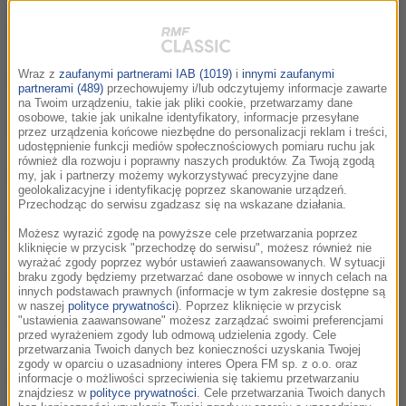
Żegnaj młodości
05:02
Wraz z
zaufanymi partnerami IAB (1019)
i
innymi zaufanymi
Quo vadis
04:46
partnerami (489)
przechowujemy i/lub odczytujemy informacje zawarte
na Twoim urządzeniu, takie jak pliki cookie, przetwarzamy dane
osobowe, takie jak unikalne identyfikatory, informacje przesyłane
Najlepsze filmy (cz.2)
05:37
przez urządzenia końcowe niezbędne do personalizacji reklam i treści,
udostępnienie funkcji mediów społecznościowych pomiaru ruchu jak
również dla rozwoju i poprawny naszych produktów. Za Twoją zgodą
Najlepsze filmy (cz.1)
04:51
my, jak i partnerzy możemy wykorzystywać precyzyjne dane
geolokalizacyjne i identyfikację poprzez skanowanie urządzeń.
Przechodząc do serwisu zgadzasz się na wskazane działania.
Jacques Tati
04:58
Możesz wyrazić zgodę na powyższe cele przetwarzania poprzez
kliknięcie w przycisk "przechodzę do serwisu", możesz również nie
wyrażać zgody poprzez wybór ustawień zaawansowanych. W sytuacji
Charlie Chaplin
05:49
braku zgody będziemy przetwarzać dane osobowe w innych celach na
innych podstawach prawnych (informacje w tym zakresie dostępne są
w naszej
polityce prywatności
). Poprzez kliknięcie w przycisk
Tola Mankiewiczówna (cz.3)
"ustawienia zaawansowane" możesz zarządzać swoimi preferencjami
03:32
przed wyrażeniem zgody lub odmową udzielenia zgody. Cele
przetwarzania Twoich danych bez konieczności uzyskania Twojej
zgody w oparciu o uzasadniony interes Opera FM sp. z o.o. oraz
Tola Mankiewiczówna (cz.2)
04:02
informacje o możliwości sprzeciwienia się takiemu przetwarzaniu
znajdziesz w
polityce prywatności
. Cele przetwarzania Twoich danych