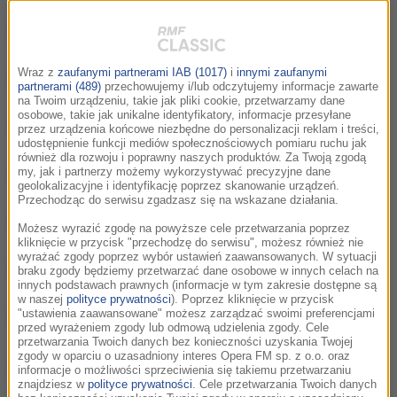
Żegnaj młodości
05:02
Wraz z
zaufanymi partnerami IAB (1017)
i
innymi zaufanymi
Quo vadis
04:46
partnerami (489)
przechowujemy i/lub odczytujemy informacje zawarte
na Twoim urządzeniu, takie jak pliki cookie, przetwarzamy dane
osobowe, takie jak unikalne identyfikatory, informacje przesyłane
Najlepsze filmy (cz.2)
05:37
przez urządzenia końcowe niezbędne do personalizacji reklam i treści,
udostępnienie funkcji mediów społecznościowych pomiaru ruchu jak
również dla rozwoju i poprawny naszych produktów. Za Twoją zgodą
Najlepsze filmy (cz.1)
04:51
my, jak i partnerzy możemy wykorzystywać precyzyjne dane
geolokalizacyjne i identyfikację poprzez skanowanie urządzeń.
Przechodząc do serwisu zgadzasz się na wskazane działania.
Jacques Tati
04:58
Możesz wyrazić zgodę na powyższe cele przetwarzania poprzez
kliknięcie w przycisk "przechodzę do serwisu", możesz również nie
wyrażać zgody poprzez wybór ustawień zaawansowanych. W sytuacji
Charlie Chaplin
05:49
braku zgody będziemy przetwarzać dane osobowe w innych celach na
innych podstawach prawnych (informacje w tym zakresie dostępne są
w naszej
polityce prywatności
). Poprzez kliknięcie w przycisk
Tola Mankiewiczówna (cz.3)
"ustawienia zaawansowane" możesz zarządzać swoimi preferencjami
03:32
przed wyrażeniem zgody lub odmową udzielenia zgody. Cele
przetwarzania Twoich danych bez konieczności uzyskania Twojej
zgody w oparciu o uzasadniony interes Opera FM sp. z o.o. oraz
Tola Mankiewiczówna (cz.2)
04:02
informacje o możliwości sprzeciwienia się takiemu przetwarzaniu
znajdziesz w
polityce prywatności
. Cele przetwarzania Twoich danych