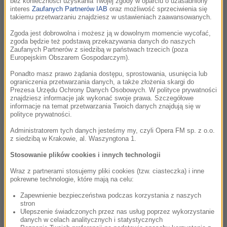
bez konieczności uzyskania Twojej zgody w oparciu o uzasadniony
Tola Mankiewiczówna (cz.1)
04:16
interes
Zaufanych Partnerów IAB
oraz możliwość sprzeciwienia się
takiemu przetwarzaniu znajdziesz w ustawieniach zaawansowanych.
Zgoda jest dobrowolna i możesz ją w dowolnym momencie wycofać,
Joanna od Aniołów Winnicka (cz.2)
05:16
zgoda będzie też podstawą przekazywania danych do naszych
Zaufanych Partnerów z siedzibą w państwach trzecich (poza
Europejskim Obszarem Gospodarczym).
Joanna od Aniołów Winnicka (cz.1)
05:39
Ponadto masz prawo żądania dostępu, sprostowania, usunięcia lub
ograniczenia przetwarzania danych, a także złożenia skargi do
Odeonowa zagadka (cz.2)
Prezesa Urzędu Ochrony Danych Osobowych. W polityce prywatności
04:24
znajdziesz informacje jak wykonać swoje prawa. Szczegółowe
informacje na temat przetwarzania Twoich danych znajdują się w
polityce prywatności.
Odeonowa zagadka (cz.1)
04:08
Administratorem tych danych jesteśmy my, czyli Opera FM sp. z o.o.
z siedzibą w Krakowie, al. Waszyngtona 1.
Polskie morze filmowe (cz.2)
05:58
Stosowanie plików cookies i innych technologii
Wraz z partnerami stosujemy pliki cookies (tzw. ciasteczka) i inne
Polskie morze filmowe (cz.1)
06:26
pokrewne technologie, które mają na celu:
Zapewnienie bezpieczeństwa podczas korzystania z naszych
Łódzka Filmówka (cz.2)
04:25
stron
Ulepszenie świadczonych przez nas usług poprzez wykorzystanie
danych w celach analitycznych i statystycznych