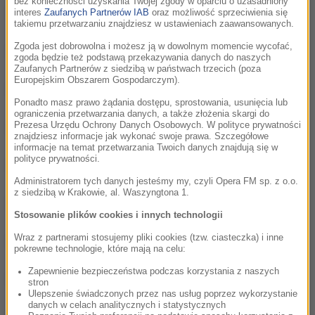
bez konieczności uzyskania Twojej zgody w oparciu o uzasadniony
Tola Mankiewiczówna (cz.1)
04:16
interes
Zaufanych Partnerów IAB
oraz możliwość sprzeciwienia się
takiemu przetwarzaniu znajdziesz w ustawieniach zaawansowanych.
Zgoda jest dobrowolna i możesz ją w dowolnym momencie wycofać,
Joanna od Aniołów Winnicka (cz.2)
05:16
zgoda będzie też podstawą przekazywania danych do naszych
Zaufanych Partnerów z siedzibą w państwach trzecich (poza
Europejskim Obszarem Gospodarczym).
Joanna od Aniołów Winnicka (cz.1)
05:39
Ponadto masz prawo żądania dostępu, sprostowania, usunięcia lub
ograniczenia przetwarzania danych, a także złożenia skargi do
Odeonowa zagadka (cz.2)
Prezesa Urzędu Ochrony Danych Osobowych. W polityce prywatności
04:24
znajdziesz informacje jak wykonać swoje prawa. Szczegółowe
informacje na temat przetwarzania Twoich danych znajdują się w
polityce prywatności.
Odeonowa zagadka (cz.1)
04:08
Administratorem tych danych jesteśmy my, czyli Opera FM sp. z o.o.
z siedzibą w Krakowie, al. Waszyngtona 1.
Polskie morze filmowe (cz.2)
05:58
Stosowanie plików cookies i innych technologii
Wraz z partnerami stosujemy pliki cookies (tzw. ciasteczka) i inne
Polskie morze filmowe (cz.1)
06:26
pokrewne technologie, które mają na celu:
Zapewnienie bezpieczeństwa podczas korzystania z naszych
Łódzka Filmówka (cz.2)
04:25
stron
Ulepszenie świadczonych przez nas usług poprzez wykorzystanie
danych w celach analitycznych i statystycznych