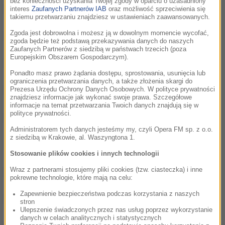
bez konieczności uzyskania Twojej zgody w oparciu o uzasadniony
Tola Mankiewiczówna (cz.1)
04:16
interes
Zaufanych Partnerów IAB
oraz możliwość sprzeciwienia się
takiemu przetwarzaniu znajdziesz w ustawieniach zaawansowanych.
Zgoda jest dobrowolna i możesz ją w dowolnym momencie wycofać,
Joanna od Aniołów Winnicka (cz.2)
05:16
zgoda będzie też podstawą przekazywania danych do naszych
Zaufanych Partnerów z siedzibą w państwach trzecich (poza
Europejskim Obszarem Gospodarczym).
Joanna od Aniołów Winnicka (cz.1)
05:39
Ponadto masz prawo żądania dostępu, sprostowania, usunięcia lub
ograniczenia przetwarzania danych, a także złożenia skargi do
Odeonowa zagadka (cz.2)
04:24
Prezesa Urzędu Ochrony Danych Osobowych. W polityce prywatności
znajdziesz informacje jak wykonać swoje prawa. Szczegółowe
informacje na temat przetwarzania Twoich danych znajdują się w
polityce prywatności.
Odeonowa zagadka (cz.1)
04:08
Administratorem tych danych jesteśmy my, czyli Opera FM sp. z o.o.
z siedzibą w Krakowie, al. Waszyngtona 1.
Polskie morze filmowe (cz.2)
05:58
Stosowanie plików cookies i innych technologii
Polskie morze filmowe (cz.1)
Wraz z partnerami stosujemy pliki cookies (tzw. ciasteczka) i inne
06:26
pokrewne technologie, które mają na celu:
Zapewnienie bezpieczeństwa podczas korzystania z naszych
Łódzka Filmówka (cz.2)
04:25
stron
Ulepszenie świadczonych przez nas usług poprzez wykorzystanie
danych w celach analitycznych i statystycznych