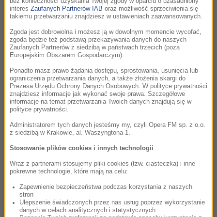
bez konieczności uzyskania Twojej zgody w oparciu o uzasadniony
Tola Mankiewiczówna (cz.1)
04:16
interes
Zaufanych Partnerów IAB
oraz możliwość sprzeciwienia się
takiemu przetwarzaniu znajdziesz w ustawieniach zaawansowanych.
Zgoda jest dobrowolna i możesz ją w dowolnym momencie wycofać,
Joanna od Aniołów Winnicka (cz.2)
05:16
zgoda będzie też podstawą przekazywania danych do naszych
Zaufanych Partnerów z siedzibą w państwach trzecich (poza
Europejskim Obszarem Gospodarczym).
Joanna od Aniołów Winnicka (cz.1)
05:39
Ponadto masz prawo żądania dostępu, sprostowania, usunięcia lub
ograniczenia przetwarzania danych, a także złożenia skargi do
Odeonowa zagadka (cz.2)
04:24
Prezesa Urzędu Ochrony Danych Osobowych. W polityce prywatności
znajdziesz informacje jak wykonać swoje prawa. Szczegółowe
informacje na temat przetwarzania Twoich danych znajdują się w
polityce prywatności.
Odeonowa zagadka (cz.1)
04:08
Administratorem tych danych jesteśmy my, czyli Opera FM sp. z o.o.
z siedzibą w Krakowie, al. Waszyngtona 1.
Polskie morze filmowe (cz.2)
05:58
Stosowanie plików cookies i innych technologii
Polskie morze filmowe (cz.1)
Wraz z partnerami stosujemy pliki cookies (tzw. ciasteczka) i inne
06:26
pokrewne technologie, które mają na celu:
Zapewnienie bezpieczeństwa podczas korzystania z naszych
Łódzka Filmówka (cz.2)
04:25
stron
Ulepszenie świadczonych przez nas usług poprzez wykorzystanie
danych w celach analitycznych i statystycznych