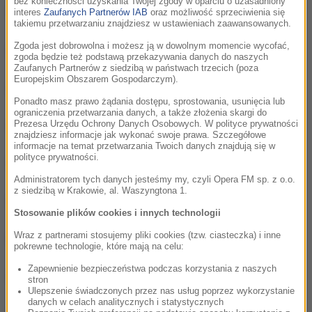
bez konieczności uzyskania Twojej zgody w oparciu o uzasadniony
Tola Mankiewiczówna (cz.1)
04:16
interes
Zaufanych Partnerów IAB
oraz możliwość sprzeciwienia się
takiemu przetwarzaniu znajdziesz w ustawieniach zaawansowanych.
Zgoda jest dobrowolna i możesz ją w dowolnym momencie wycofać,
Joanna od Aniołów Winnicka (cz.2)
05:16
zgoda będzie też podstawą przekazywania danych do naszych
Zaufanych Partnerów z siedzibą w państwach trzecich (poza
Europejskim Obszarem Gospodarczym).
Joanna od Aniołów Winnicka (cz.1)
05:39
Ponadto masz prawo żądania dostępu, sprostowania, usunięcia lub
ograniczenia przetwarzania danych, a także złożenia skargi do
Odeonowa zagadka (cz.2)
Prezesa Urzędu Ochrony Danych Osobowych. W polityce prywatności
04:24
znajdziesz informacje jak wykonać swoje prawa. Szczegółowe
informacje na temat przetwarzania Twoich danych znajdują się w
polityce prywatności.
Odeonowa zagadka (cz.1)
04:08
Administratorem tych danych jesteśmy my, czyli Opera FM sp. z o.o.
z siedzibą w Krakowie, al. Waszyngtona 1.
Polskie morze filmowe (cz.2)
05:58
Stosowanie plików cookies i innych technologii
Wraz z partnerami stosujemy pliki cookies (tzw. ciasteczka) i inne
Polskie morze filmowe (cz.1)
06:26
pokrewne technologie, które mają na celu:
Zapewnienie bezpieczeństwa podczas korzystania z naszych
Łódzka Filmówka (cz.2)
04:25
stron
Ulepszenie świadczonych przez nas usług poprzez wykorzystanie
danych w celach analitycznych i statystycznych