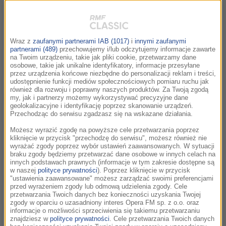
Żegnaj młodości
05:02
Wraz z
zaufanymi partnerami IAB (1017)
i
innymi zaufanymi
Quo vadis
04:46
partnerami (489)
przechowujemy i/lub odczytujemy informacje zawarte
na Twoim urządzeniu, takie jak pliki cookie, przetwarzamy dane
osobowe, takie jak unikalne identyfikatory, informacje przesyłane
Najlepsze filmy (cz.2)
05:37
przez urządzenia końcowe niezbędne do personalizacji reklam i treści,
udostępnienie funkcji mediów społecznościowych pomiaru ruchu jak
również dla rozwoju i poprawny naszych produktów. Za Twoją zgodą
Najlepsze filmy (cz.1)
04:51
my, jak i partnerzy możemy wykorzystywać precyzyjne dane
geolokalizacyjne i identyfikację poprzez skanowanie urządzeń.
Przechodząc do serwisu zgadzasz się na wskazane działania.
Jacques Tati
04:58
Możesz wyrazić zgodę na powyższe cele przetwarzania poprzez
kliknięcie w przycisk "przechodzę do serwisu", możesz również nie
wyrażać zgody poprzez wybór ustawień zaawansowanych. W sytuacji
Charlie Chaplin
05:49
braku zgody będziemy przetwarzać dane osobowe w innych celach na
innych podstawach prawnych (informacje w tym zakresie dostępne są
w naszej
polityce prywatności
). Poprzez kliknięcie w przycisk
Tola Mankiewiczówna (cz.3)
"ustawienia zaawansowane" możesz zarządzać swoimi preferencjami
03:32
przed wyrażeniem zgody lub odmową udzielenia zgody. Cele
przetwarzania Twoich danych bez konieczności uzyskania Twojej
zgody w oparciu o uzasadniony interes Opera FM sp. z o.o. oraz
Tola Mankiewiczówna (cz.2)
04:02
informacje o możliwości sprzeciwienia się takiemu przetwarzaniu
znajdziesz w
polityce prywatności
. Cele przetwarzania Twoich danych