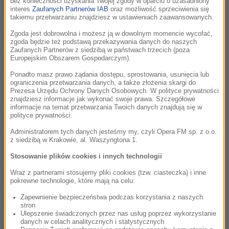
bez konieczności uzyskania Twojej zgody w oparciu o uzasadniony
Tola Mankiewiczówna (cz.1)
04:16
interes
Zaufanych Partnerów IAB
oraz możliwość sprzeciwienia się
takiemu przetwarzaniu znajdziesz w ustawieniach zaawansowanych.
Zgoda jest dobrowolna i możesz ją w dowolnym momencie wycofać,
Joanna od Aniołów Winnicka (cz.2)
05:16
zgoda będzie też podstawą przekazywania danych do naszych
Zaufanych Partnerów z siedzibą w państwach trzecich (poza
Europejskim Obszarem Gospodarczym).
Joanna od Aniołów Winnicka (cz.1)
05:39
Ponadto masz prawo żądania dostępu, sprostowania, usunięcia lub
ograniczenia przetwarzania danych, a także złożenia skargi do
Odeonowa zagadka (cz.2)
Prezesa Urzędu Ochrony Danych Osobowych. W polityce prywatności
04:24
znajdziesz informacje jak wykonać swoje prawa. Szczegółowe
informacje na temat przetwarzania Twoich danych znajdują się w
polityce prywatności.
Odeonowa zagadka (cz.1)
04:08
Administratorem tych danych jesteśmy my, czyli Opera FM sp. z o.o.
z siedzibą w Krakowie, al. Waszyngtona 1.
Polskie morze filmowe (cz.2)
05:58
Stosowanie plików cookies i innych technologii
Wraz z partnerami stosujemy pliki cookies (tzw. ciasteczka) i inne
Polskie morze filmowe (cz.1)
06:26
pokrewne technologie, które mają na celu:
Zapewnienie bezpieczeństwa podczas korzystania z naszych
Łódzka Filmówka (cz.2)
04:25
stron
Ulepszenie świadczonych przez nas usług poprzez wykorzystanie
danych w celach analitycznych i statystycznych