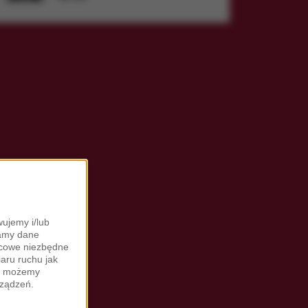
ujemy i/lub
zamy dane
ońcowe niezbędne
iaru ruchu jak
zy możemy
rządzeń.