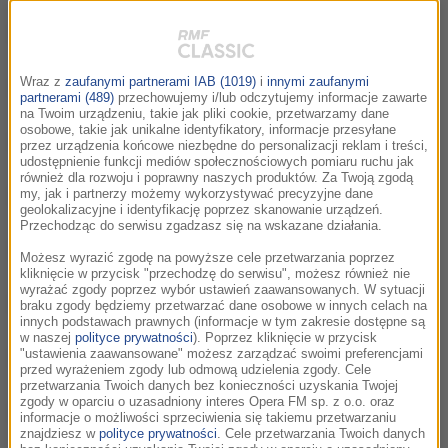
Żegnaj młodości
05:02
Wraz z
zaufanymi partnerami IAB (1019)
i
innymi zaufanymi
Quo vadis
04:46
partnerami (489)
przechowujemy i/lub odczytujemy informacje zawarte
na Twoim urządzeniu, takie jak pliki cookie, przetwarzamy dane
osobowe, takie jak unikalne identyfikatory, informacje przesyłane
Najlepsze filmy (cz.2)
05:37
przez urządzenia końcowe niezbędne do personalizacji reklam i treści,
udostępnienie funkcji mediów społecznościowych pomiaru ruchu jak
również dla rozwoju i poprawny naszych produktów. Za Twoją zgodą
Najlepsze filmy (cz.1)
04:51
my, jak i partnerzy możemy wykorzystywać precyzyjne dane
geolokalizacyjne i identyfikację poprzez skanowanie urządzeń.
Przechodząc do serwisu zgadzasz się na wskazane działania.
Jacques Tati
04:58
Możesz wyrazić zgodę na powyższe cele przetwarzania poprzez
kliknięcie w przycisk "przechodzę do serwisu", możesz również nie
wyrażać zgody poprzez wybór ustawień zaawansowanych. W sytuacji
Charlie Chaplin
05:49
braku zgody będziemy przetwarzać dane osobowe w innych celach na
innych podstawach prawnych (informacje w tym zakresie dostępne są
w naszej
polityce prywatności
). Poprzez kliknięcie w przycisk
Tola Mankiewiczówna (cz.3)
"ustawienia zaawansowane" możesz zarządzać swoimi preferencjami
03:32
przed wyrażeniem zgody lub odmową udzielenia zgody. Cele
przetwarzania Twoich danych bez konieczności uzyskania Twojej
zgody w oparciu o uzasadniony interes Opera FM sp. z o.o. oraz
Tola Mankiewiczówna (cz.2)
04:02
informacje o możliwości sprzeciwienia się takiemu przetwarzaniu
znajdziesz w
polityce prywatności
. Cele przetwarzania Twoich danych