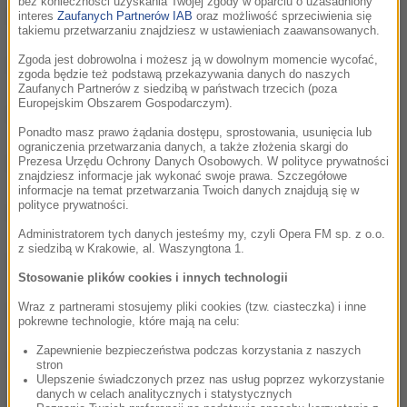
bez konieczności uzyskania Twojej zgody w oparciu o uzasadniony
Tola Mankiewiczówna (cz.1)
04:16
interes
Zaufanych Partnerów IAB
oraz możliwość sprzeciwienia się
takiemu przetwarzaniu znajdziesz w ustawieniach zaawansowanych.
Zgoda jest dobrowolna i możesz ją w dowolnym momencie wycofać,
Joanna od Aniołów Winnicka (cz.2)
05:16
zgoda będzie też podstawą przekazywania danych do naszych
Zaufanych Partnerów z siedzibą w państwach trzecich (poza
Europejskim Obszarem Gospodarczym).
Joanna od Aniołów Winnicka (cz.1)
05:39
Ponadto masz prawo żądania dostępu, sprostowania, usunięcia lub
ograniczenia przetwarzania danych, a także złożenia skargi do
Odeonowa zagadka (cz.2)
04:24
Prezesa Urzędu Ochrony Danych Osobowych. W polityce prywatności
znajdziesz informacje jak wykonać swoje prawa. Szczegółowe
informacje na temat przetwarzania Twoich danych znajdują się w
polityce prywatności.
Odeonowa zagadka (cz.1)
04:08
Administratorem tych danych jesteśmy my, czyli Opera FM sp. z o.o.
z siedzibą w Krakowie, al. Waszyngtona 1.
Polskie morze filmowe (cz.2)
05:58
Stosowanie plików cookies i innych technologii
Polskie morze filmowe (cz.1)
Wraz z partnerami stosujemy pliki cookies (tzw. ciasteczka) i inne
06:26
pokrewne technologie, które mają na celu:
Zapewnienie bezpieczeństwa podczas korzystania z naszych
Łódzka Filmówka (cz.2)
04:25
stron
Ulepszenie świadczonych przez nas usług poprzez wykorzystanie
danych w celach analitycznych i statystycznych