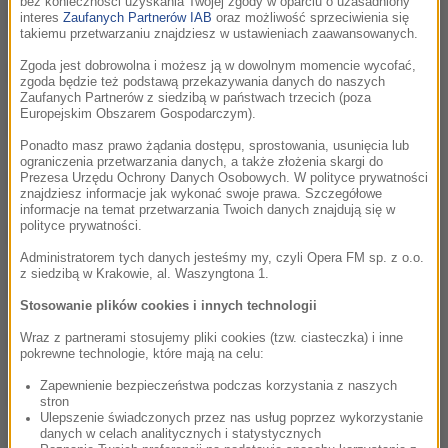
bez konieczności uzyskania Twojej zgody w oparciu o uzasadniony
Tola Mankiewiczówna (cz.1)
04:16
interes
Zaufanych Partnerów IAB
oraz możliwość sprzeciwienia się
takiemu przetwarzaniu znajdziesz w ustawieniach zaawansowanych.
Zgoda jest dobrowolna i możesz ją w dowolnym momencie wycofać,
Joanna od Aniołów Winnicka (cz.2)
05:16
zgoda będzie też podstawą przekazywania danych do naszych
Zaufanych Partnerów z siedzibą w państwach trzecich (poza
Europejskim Obszarem Gospodarczym).
Joanna od Aniołów Winnicka (cz.1)
05:39
Ponadto masz prawo żądania dostępu, sprostowania, usunięcia lub
ograniczenia przetwarzania danych, a także złożenia skargi do
Odeonowa zagadka (cz.2)
Prezesa Urzędu Ochrony Danych Osobowych. W polityce prywatności
04:24
znajdziesz informacje jak wykonać swoje prawa. Szczegółowe
informacje na temat przetwarzania Twoich danych znajdują się w
polityce prywatności.
Odeonowa zagadka (cz.1)
04:08
Administratorem tych danych jesteśmy my, czyli Opera FM sp. z o.o.
z siedzibą w Krakowie, al. Waszyngtona 1.
Polskie morze filmowe (cz.2)
05:58
Stosowanie plików cookies i innych technologii
Wraz z partnerami stosujemy pliki cookies (tzw. ciasteczka) i inne
Polskie morze filmowe (cz.1)
06:26
pokrewne technologie, które mają na celu:
Zapewnienie bezpieczeństwa podczas korzystania z naszych
Łódzka Filmówka (cz.2)
04:25
stron
Ulepszenie świadczonych przez nas usług poprzez wykorzystanie
danych w celach analitycznych i statystycznych