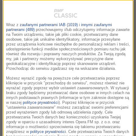
Żegnaj młodości
05:02
Wraz z
zaufanymi partnerami IAB (1019)
i
innymi zaufanymi
Quo vadis
04:46
partnerami (489)
przechowujemy i/lub odczytujemy informacje zawarte
na Twoim urządzeniu, takie jak pliki cookie, przetwarzamy dane
osobowe, takie jak unikalne identyfikatory, informacje przesyłane
Najlepsze filmy (cz.2)
05:37
przez urządzenia końcowe niezbędne do personalizacji reklam i treści,
udostępnienie funkcji mediów społecznościowych pomiaru ruchu jak
również dla rozwoju i poprawny naszych produktów. Za Twoją zgodą
Najlepsze filmy (cz.1)
04:51
my, jak i partnerzy możemy wykorzystywać precyzyjne dane
geolokalizacyjne i identyfikację poprzez skanowanie urządzeń.
Przechodząc do serwisu zgadzasz się na wskazane działania.
Jacques Tati
04:58
Możesz wyrazić zgodę na powyższe cele przetwarzania poprzez
kliknięcie w przycisk "przechodzę do serwisu", możesz również nie
wyrażać zgody poprzez wybór ustawień zaawansowanych. W sytuacji
Charlie Chaplin
05:49
braku zgody będziemy przetwarzać dane osobowe w innych celach na
innych podstawach prawnych (informacje w tym zakresie dostępne są
w naszej
polityce prywatności
). Poprzez kliknięcie w przycisk
Tola Mankiewiczówna (cz.3)
"ustawienia zaawansowane" możesz zarządzać swoimi preferencjami
03:32
przed wyrażeniem zgody lub odmową udzielenia zgody. Cele
przetwarzania Twoich danych bez konieczności uzyskania Twojej
zgody w oparciu o uzasadniony interes Opera FM sp. z o.o. oraz
Tola Mankiewiczówna (cz.2)
04:02
informacje o możliwości sprzeciwienia się takiemu przetwarzaniu
znajdziesz w
polityce prywatności
. Cele przetwarzania Twoich danych