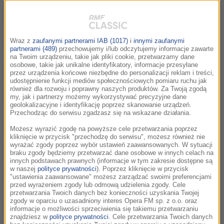
Żegnaj młodości
05:02
Wraz z
zaufanymi partnerami IAB (1017)
i
innymi zaufanymi
Quo vadis
04:46
partnerami (489)
przechowujemy i/lub odczytujemy informacje zawarte
na Twoim urządzeniu, takie jak pliki cookie, przetwarzamy dane
osobowe, takie jak unikalne identyfikatory, informacje przesyłane
Najlepsze filmy (cz.2)
05:37
przez urządzenia końcowe niezbędne do personalizacji reklam i treści,
udostępnienie funkcji mediów społecznościowych pomiaru ruchu jak
również dla rozwoju i poprawny naszych produktów. Za Twoją zgodą
Najlepsze filmy (cz.1)
04:51
my, jak i partnerzy możemy wykorzystywać precyzyjne dane
geolokalizacyjne i identyfikację poprzez skanowanie urządzeń.
Przechodząc do serwisu zgadzasz się na wskazane działania.
Jacques Tati
04:58
Możesz wyrazić zgodę na powyższe cele przetwarzania poprzez
kliknięcie w przycisk "przechodzę do serwisu", możesz również nie
wyrażać zgody poprzez wybór ustawień zaawansowanych. W sytuacji
Charlie Chaplin
05:49
braku zgody będziemy przetwarzać dane osobowe w innych celach na
innych podstawach prawnych (informacje w tym zakresie dostępne są
w naszej
polityce prywatności
). Poprzez kliknięcie w przycisk
Tola Mankiewiczówna (cz.3)
"ustawienia zaawansowane" możesz zarządzać swoimi preferencjami
03:32
przed wyrażeniem zgody lub odmową udzielenia zgody. Cele
przetwarzania Twoich danych bez konieczności uzyskania Twojej
zgody w oparciu o uzasadniony interes Opera FM sp. z o.o. oraz
Tola Mankiewiczówna (cz.2)
04:02
informacje o możliwości sprzeciwienia się takiemu przetwarzaniu
znajdziesz w
polityce prywatności
. Cele przetwarzania Twoich danych