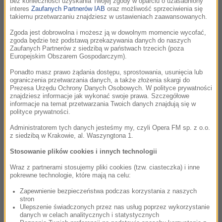
bez konieczności uzyskania Twojej zgody w oparciu o uzasadniony
Tola Mankiewiczówna (cz.1)
04:16
interes
Zaufanych Partnerów IAB
oraz możliwość sprzeciwienia się
takiemu przetwarzaniu znajdziesz w ustawieniach zaawansowanych.
Zgoda jest dobrowolna i możesz ją w dowolnym momencie wycofać,
Joanna od Aniołów Winnicka (cz.2)
05:16
zgoda będzie też podstawą przekazywania danych do naszych
Zaufanych Partnerów z siedzibą w państwach trzecich (poza
Europejskim Obszarem Gospodarczym).
Joanna od Aniołów Winnicka (cz.1)
05:39
Ponadto masz prawo żądania dostępu, sprostowania, usunięcia lub
ograniczenia przetwarzania danych, a także złożenia skargi do
Odeonowa zagadka (cz.2)
Prezesa Urzędu Ochrony Danych Osobowych. W polityce prywatności
04:24
znajdziesz informacje jak wykonać swoje prawa. Szczegółowe
informacje na temat przetwarzania Twoich danych znajdują się w
polityce prywatności.
Odeonowa zagadka (cz.1)
04:08
Administratorem tych danych jesteśmy my, czyli Opera FM sp. z o.o.
z siedzibą w Krakowie, al. Waszyngtona 1.
Polskie morze filmowe (cz.2)
05:58
Stosowanie plików cookies i innych technologii
Wraz z partnerami stosujemy pliki cookies (tzw. ciasteczka) i inne
Polskie morze filmowe (cz.1)
06:26
pokrewne technologie, które mają na celu:
Zapewnienie bezpieczeństwa podczas korzystania z naszych
Łódzka Filmówka (cz.2)
04:25
stron
Ulepszenie świadczonych przez nas usług poprzez wykorzystanie
danych w celach analitycznych i statystycznych