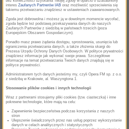
bez konieczności uzyskania Twojej zgody w oparciu o uzasadniony
Kubisiowskiej
interes
Zaufanych Partnerów IAB
oraz możliwość sprzeciwienia się
takiemu przetwarzaniu znajdziesz w ustawieniach zaawansowanych.
Zgoda jest dobrowolna i możesz ją w dowolnym momencie wycofać,
Wstręt Malwiny Pająk
00:32:42
zgoda będzie też podstawą przekazywania danych do naszych
Zaufanych Partnerów z siedzibą w państwach trzecich (poza
Europejskim Obszarem Gospodarczym).
18 zbrodni w miniaturze
00:13:38
Ponadto masz prawo żądania dostępu, sprostowania, usunięcia lub
ograniczenia przetwarzania danych, a także złożenia skargi do
Sarkofagi metalowe w grobach królewskich na
00:18:44
Prezesa Urzędu Ochrony Danych Osobowych. W polityce prywatności
znajdziesz informacje jak wykonać swoje prawa. Szczegółowe
Wawelu- Wawelski Salon Książki
informacje na temat przetwarzania Twoich danych znajdują się w
polityce prywatności.
Zmierzch świata rycerzy Anny Brzezińskiej
00:33:33
Administratorem tych danych jesteśmy my, czyli Opera FM sp. z o.o.
z siedzibą w Krakowie, al. Waszyngtona 1.
Izabela Janiszewska- Ludzie z mgły
00:14:09
Stosowanie plików cookies i innych technologii
Wraz z partnerami stosujemy pliki cookies (tzw. ciasteczka) i inne
pokrewne technologie, które mają na celu:
Mario Vargas Llosa- Pół wieku z Borgesem-
00:35:15
rozmowa z Dorotą Gruszką
Zapewnienie bezpieczeństwa podczas korzystania z naszych
stron
Ulepszenie świadczonych przez nas usług poprzez wykorzystanie
Sąsiednie kolory Jakuba Małeckiego
00:23:51
danych w celach analitycznych i statystycznych