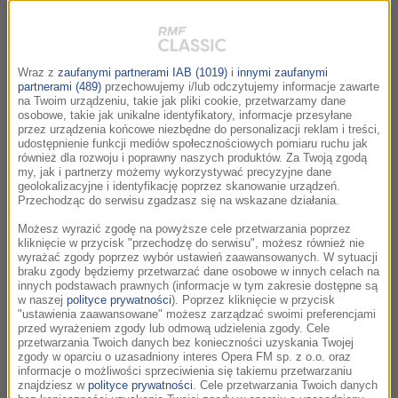
W cieniu słońca Katarzyny Grocholi
00:33:00
Londyńczycy Craiga Taylora
00:19:23
Wraz z
zaufanymi partnerami IAB (1019)
i
innymi zaufanymi
partnerami (489)
przechowujemy i/lub odczytujemy informacje zawarte
Cezary Łazarewicz - Na Szewskiej. Sprawa
00:17:02
na Twoim urządzeniu, takie jak pliki cookie, przetwarzamy dane
Stanisława Pyjasa
osobowe, takie jak unikalne identyfikatory, informacje przesyłane
przez urządzenia końcowe niezbędne do personalizacji reklam i treści,
udostępnienie funkcji mediów społecznościowych pomiaru ruchu jak
również dla rozwoju i poprawny naszych produktów. Za Twoją zgodą
Ekspresja. Lwowska rzeźba rokokowa-
00:29:05
my, jak i partnerzy możemy wykorzystywać precyzyjne dane
kuratorki A. Dworzak i J. Pałka
geolokalizacyjne i identyfikację poprzez skanowanie urządzeń.
Przechodząc do serwisu zgadzasz się na wskazane działania.
Samotnia Anny Kańtoch
Możesz wyrazić zgodę na powyższe cele przetwarzania poprzez
00:19:41
kliknięcie w przycisk "przechodzę do serwisu", możesz również nie
wyrażać zgody poprzez wybór ustawień zaawansowanych. W sytuacji
braku zgody będziemy przetwarzać dane osobowe w innych celach na
Starszliwa zieleń B. Labatuta- rozmowa z
00:31:33
innych podstawach prawnych (informacje w tym zakresie dostępne są
tłumaczem Tomaszem Pindlem
w naszej
polityce prywatności
). Poprzez kliknięcie w przycisk
"ustawienia zaawansowane" możesz zarządzać swoimi preferencjami
przed wyrażeniem zgody lub odmową udzielenia zgody. Cele
przetwarzania Twoich danych bez konieczności uzyskania Twojej
Mam przeczucie Łukasza Krukowskiego
00:27:25
zgody w oparciu o uzasadniony interes Opera FM sp. z o.o. oraz
informacje o możliwości sprzeciwienia się takiemu przetwarzaniu
znajdziesz w
polityce prywatności
. Cele przetwarzania Twoich danych
Się żyje- biografia Kory autorstwa Katarzyny
00:45:08