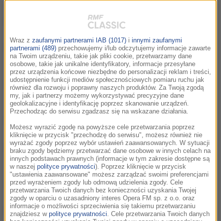
Londyńczycy Craiga Taylora
00:19:23
Wraz z
zaufanymi partnerami IAB (1017)
i
innymi zaufanymi
Cezary Łazarewicz - Na Szewskiej. Sprawa
00:17:02
partnerami (489)
przechowujemy i/lub odczytujemy informacje zawarte
Stanisława Pyjasa
na Twoim urządzeniu, takie jak pliki cookie, przetwarzamy dane
osobowe, takie jak unikalne identyfikatory, informacje przesyłane
przez urządzenia końcowe niezbędne do personalizacji reklam i treści,
udostępnienie funkcji mediów społecznościowych pomiaru ruchu jak
Ekspresja. Lwowska rzeźba rokokowa-
00:29:05
również dla rozwoju i poprawny naszych produktów. Za Twoją zgodą
kuratorki A. Dworzak i J. Pałka
my, jak i partnerzy możemy wykorzystywać precyzyjne dane
geolokalizacyjne i identyfikację poprzez skanowanie urządzeń.
Przechodząc do serwisu zgadzasz się na wskazane działania.
Samotnia Anny Kańtoch
00:19:41
Możesz wyrazić zgodę na powyższe cele przetwarzania poprzez
kliknięcie w przycisk "przechodzę do serwisu", możesz również nie
wyrażać zgody poprzez wybór ustawień zaawansowanych. W sytuacji
Starszliwa zieleń B. Labatuta- rozmowa z
00:31:33
braku zgody będziemy przetwarzać dane osobowe w innych celach na
tłumaczem Tomaszem Pindlem
innych podstawach prawnych (informacje w tym zakresie dostępne są
w naszej
polityce prywatności
). Poprzez kliknięcie w przycisk
"ustawienia zaawansowane" możesz zarządzać swoimi preferencjami
Mam przeczucie Łukasza Krukowskiego
przed wyrażeniem zgody lub odmową udzielenia zgody. Cele
00:27:25
przetwarzania Twoich danych bez konieczności uzyskania Twojej
zgody w oparciu o uzasadniony interes Opera FM sp. z o.o. oraz
informacje o możliwości sprzeciwienia się takiemu przetwarzaniu
Się żyje- biografia Kory autorstwa Katarzyny
00:45:08
znajdziesz w
polityce prywatności
. Cele przetwarzania Twoich danych
Kubisiowskiej